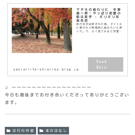
マチネの終わりに 平野
啓一郎：やっぱり恋愛小
説は苦手 : ギリギリ年
金生活
単行本が出版された時、タイトル
に惹かれて瞬間的に読みたいと思
った。で、よく見てみると恋愛小
説だって。なーんだ、アカンわー
と思って手を出さずにいたのだ。
それが、最近映画になって、なん
と石田ゆり子さんと福...
seniorlife-shioriko.blog.jp
♫ 〜〜〜〜〜〜〜〜〜〜〜〜〜〜〜〜
今日も最後までお付き合いくださってありがとうござい
ます。
は行の作家
本のはなし