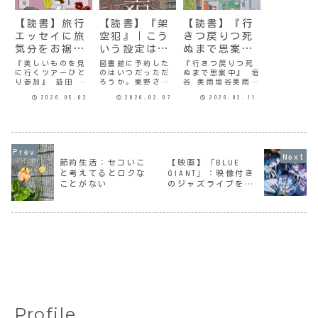
【読書】旅行
【読書】『架
【読書】『行
エッセイに旅
空犯』｜こう
きつ戻りつ死
気分をお裾分
いう設定は苦
ぬまで思案
けしてもらう
手だ
中』
『美しいものを見
図書館に予約した
『行きつ戻りつ死
に行くツアーひと
のはいつだっただ
ぬまで思案中』 垣
り参加』 益田 ミ
ろうか。東野さん
谷 美雨垣谷美雨さ
リ世界のさまざま
の作品は常に数百
んのエッセイ。垣
2026.05.02
2026.02.07
2026.02.11
な美しいものを見
人以上の予約でい
谷さんは1959年生
てみたいと思った
っぱいだ。書店さ
まれだというか
ミリさん。憧れて
んや作家さんには
ら、彼女が64歳の
いた場所へ出かけ
申し訳ないけど、
時に書いたエッセ
てみたいと思うも
なかなか単行本は
イということのよ
のの、ひとりで海
買えないので。
うだ。年齢的には
外旅行はハードル
『架空犯』 東野
わたしよりも4歳若
節約生活：セコいこ
【映画】「BLUE
が高い。でも、添
圭吾タイトルが興
いのだけど、だい
と考えてるとロクな
GIANT」：映像付き
乗員が同行するツ
味深い。なんだ？
たい同じぐらいと
ことがない
のジャズライブを堪
アーならと、背中
架空犯て…。物語
いうことで共感で
を押されて参
の展開焼け落ち
きるエ...
能
加...
た...
Profile