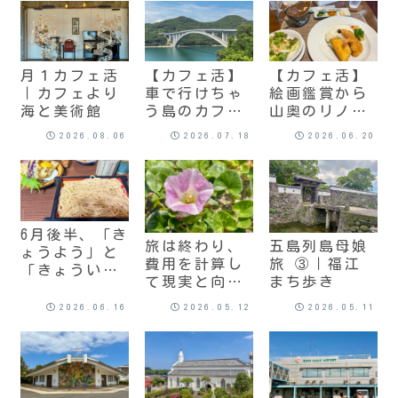
月１カフェ活
【カフェ活】
【カフェ活】
｜カフェより
車で行けちゃ
絵画鑑賞から
海と美術館
う島のカフェ
山奥のリノベ
＆美術館
カフェへ
2026.08.06
2026.07.18
2026.06.20
6月後半、「き
旅は終わり、
五島列島母娘
ょうよう」と
費用を計算し
旅 ③｜福江
「きょうい
て現実と向き
まち歩き
く」に溢れた
合う
日々
2026.06.16
2026.05.12
2026.05.11