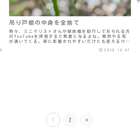
吊り戸棚の中身を全捨て
時々、ミニマリストさんや断捨離を励行しておられる方
のYouTubeを拝見すると刺激になるよね。俄然やる気
が湧いてくる。単に影響されやすいだけとも言えるけ
ど。どこをやろうかと考えて、今日は台所のシンク
25
2025.10.07
上...
1
2
次
へ