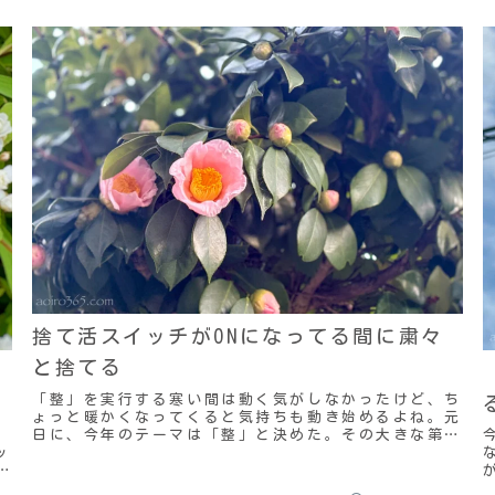
捨て活スイッチがONになってる間に粛々
と捨てる
「整」を実行する寒い間は動く気がしなかったけど、ち
ょっと暖かくなってくると気持ちも動き始めるよね。元
日に、今年のテーマは「整」と決めた。その大きな第1
。
歩がリビングからピアノを移動させたことだ。リビン
ッ
グ...