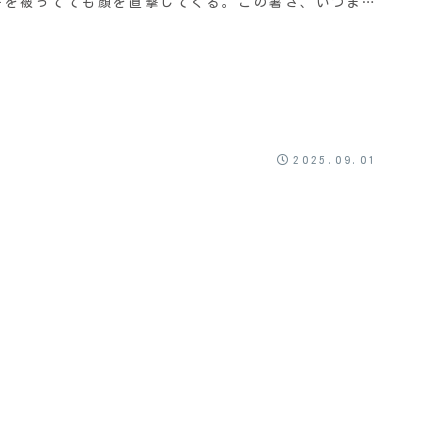
子を被ってても顔を直撃してくる。この暑さ、いつまで
続くんだろうねぃ。暑さのせいなのか、それとも先週
は...
2025.09.01