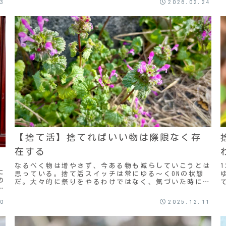
13
2026.02.24
【捨て活】捨てればいい物は際限なく存
在する
なるべく物は増やさず、今ある物も減らしていこうとは
に
思っている。捨て活スイッチは常にゆる〜くONの状態
の
だ。大々的に祭りをやるわけではなく、気づいた時にそ
れ
の都度捨てるという感じ。でも、普通に生活してると
気...
20
2025.12.11