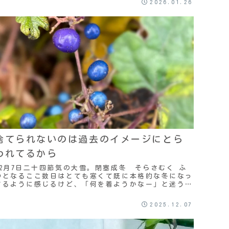
2026.01.26
か？）...
捨てられないのは過去のイメージにとら
われてるから
12月7日二十四節気の大雪。閉塞成冬 そらさむく ふ
ゆとなるここ数日はとても寒くて既に本格的な冬になっ
てるように感じるけど、「何を着ようかなー」と迷う日
が多い。迷うということは着たい服がないというこ
と...
2025.12.07