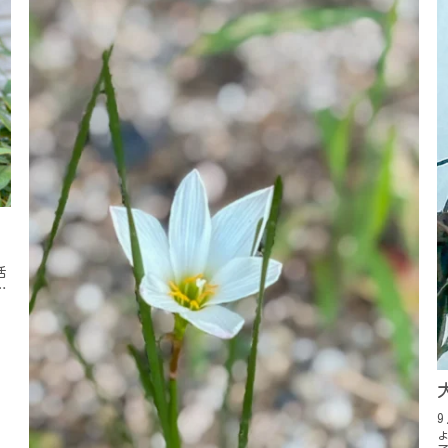
活
ロ
.