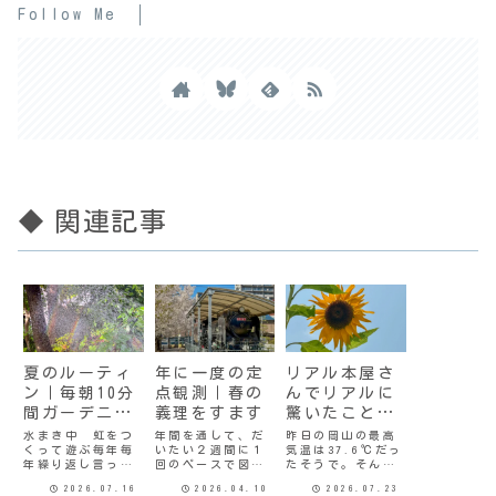
Follow Me
◆ 関連記事
夏のルーティ
年に一度の定
リアル本屋さ
ン｜毎朝10分
点観測｜春の
んでリアルに
間ガーデニン
義理をすます
驚いたこと２
グ
件
水まき中 虹をつ
年間を通して、だ
昨日の岡山の最高
くって遊ぶ毎年毎
いたい２週間に１
気温は37.6℃だっ
年繰り返し言って
回のペースで図書
たそうで。そんな
るけど、暑くなる
館に行っている。
数字今まで聞いた
2026.07.16
2026.04.10
2026.07.23
と家から1歩も外に
図書館の脇の公園
記憶がないけど、