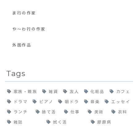
ま行の作家
や〜わ行の作家
外国作品
Tags
家族・親族
雑貨
友人
化粧品
カフェ
ドラマ
ピアノ
朝ドラ
音楽
エッセイ
ランチ
捨て活
仕事
美術
衣料
雑誌
拭く活
膠原病