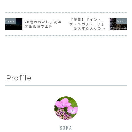
出たくない。そん
には桜があるのだ
どうなんだろ。岡
なずぼらガーデナ
けど、タイミング
山市内の観測史上
ーとしては、夏の
が合えば満開の桜
最高気温は1994年
終わりに庭の惨状
が見られる。今年
の39.3℃だそう
を見て常に反省す
はもう遅いかと思
だ。その頃わたし
【読書】『イン・
70歳のわたし、友達
るのだ。それも毎
ってたところ、葉
は岡山には住んで
ザ・メガチャーチ』
年繰り返してい
っぱは出ていたも
なかったけど、そ
関係希薄で上等
｜没入する人々の危
る。今年は西側通
のの、まだ頑張っ
んなに暑い日もあ
うさ
路の散水栓が芝に
て塊のように花を
ったんだね。それ
埋もれてしまっ
つけていた。還
にして...
て...
暦...
Profile
SORA