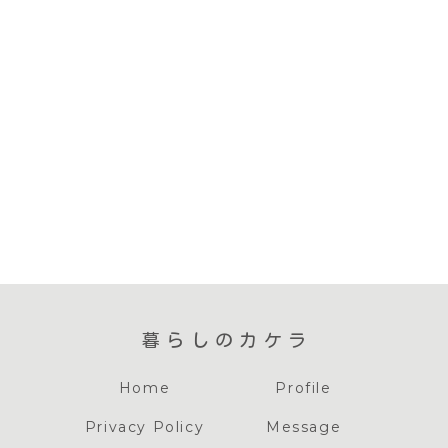
暮らしのカケラ
Home
Profile
Privacy Policy
Message