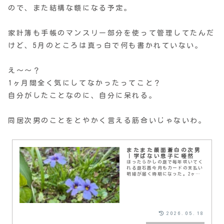
ので、また結構な額になる予定。
家計簿も手帳のマンスリー部分を使って管理してたんだ
けど、5月のところは真っ白で何も書かれていない。
え〜〜？
1ヶ月間全く気にしてなかったってこと？
自分がしたことなのに、自分に呆れる。
同居次男のことをとやかく言える筋合いじゃないわ。
またまた顔面蒼白の次男
｜学ばない息子に唖然
ほったらかしの庭で毎年咲いてく
れる庭石菖今月もカードの支払い
明細が届く時期になった。2ヶ月
前、青息吐息で帰ってきた同居次
男、そこまで動揺してるならまだ
安心かと思ったのだけど。甘かっ
たわ。実は今月もわた...
2026.05.18