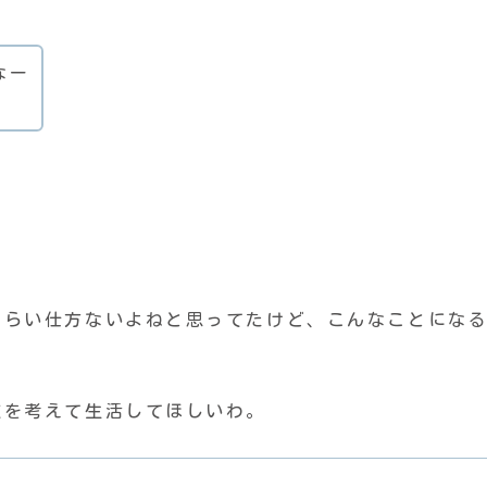
なー
。
くらい仕方ないよねと思ってたけど、こんなことにな
支を考えて生活してほしいわ。