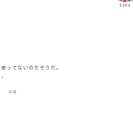
SORA
は使ってないのだそうだ。
く。
広告