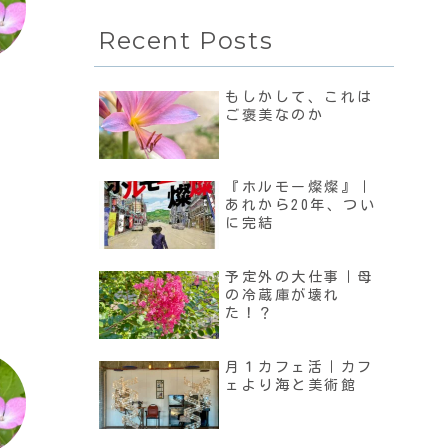
Recent Posts
もしかして、これは
ご褒美なのか
『ホルモー燦燦』｜
あれから20年、つい
に完結
予定外の大仕事｜母
の冷蔵庫が壊れ
た！？
月１カフェ活｜カフ
ェより海と美術館