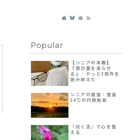
Popular
【シニアの本棚】
『君が夏を走らせ
る』：やっと3部作を
読み終えた
シニアの寝室：室温
34℃の灼熱地獄
「拭く活」で心を整
える