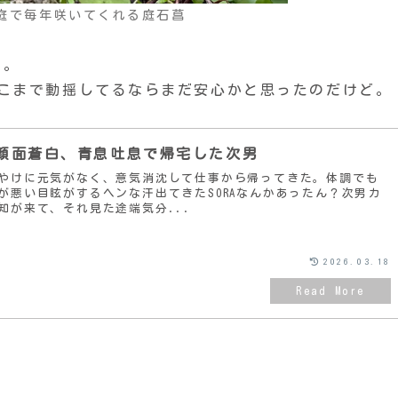
庭で毎年咲いてくれる庭石菖
た。
そこまで動揺してるならまだ安心かと思ったのだけど。
顔面蒼白、青息吐息で帰宅した次男
やけに元気がなく、意気消沈して仕事から帰ってきた。体調でも
が悪い目眩がするヘンな汗出てきたSORAなんかあったん？次男カ
知が来て、それ見た途端気分...
2026.03.18