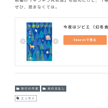
続編の『キラキラ共和国』も読んだけど、『
ぜひ、読まなくては。
今夜はジビエ (幻冬
Amazonで見る
あ行の作家
本のはなし
エッセイ