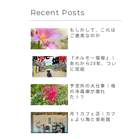
Recent Posts
もしかして、これは
ご褒美なのか
『ホルモー燦燦』｜
あれから20年、つい
に完結
予定外の大仕事｜母
の冷蔵庫が壊れ
た！？
月１カフェ活｜カフ
ェより海と美術館