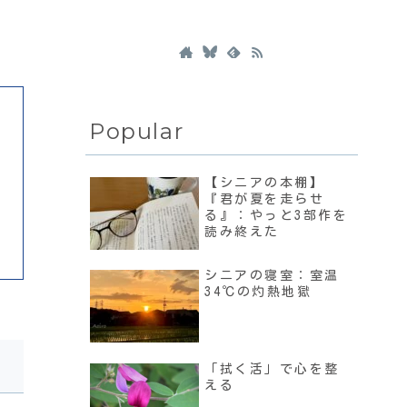
。
Popular
【シニアの本棚】
『君が夏を走らせ
る』：やっと3部作を
読み終えた
シニアの寝室：室温
34℃の灼熱地獄
「拭く活」で心を整
える