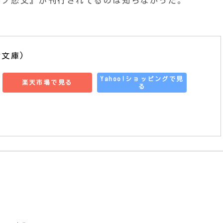
椿ノ恋文』が刊行されてるのは知らなかった。
舎文庫)
Yahoo!ショッピングで見
楽天市場で見る
る