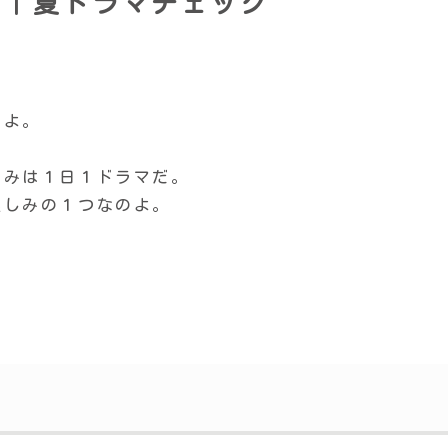
マ｜夏ドラマチェック
るよ。
しみは１日１ドラマだ。
楽しみの１つなのよ。
。