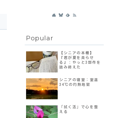
Popular
【シニアの本棚】
『君が夏を走らせ
る』：やっと3部作を
読み終えた
シニアの寝室：室温
34℃の灼熱地獄
「拭く活」で心を整
える