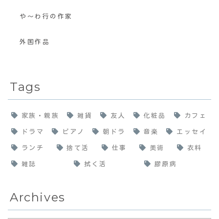
や〜わ行の作家
外国作品
Tags
家族・親族
雑貨
友人
化粧品
カフェ
ドラマ
ピアノ
朝ドラ
音楽
エッセイ
ランチ
捨て活
仕事
美術
衣料
雑誌
拭く活
膠原病
Archives