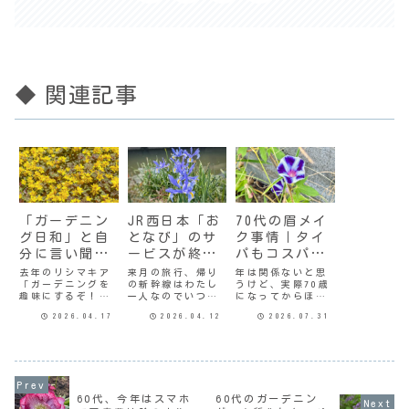
◆ 関連記事
「ガーデニン
JR西日本「お
70代の眉メイ
グ日和」と自
となび」のサ
ク事情｜タイ
分に言い聞か
ービスが終了
パもコスパも
せて庭仕事
していたとは
最高のアイテ
去年のリシマキア
来月の旅行、帰り
年は関係ないと思
「ガーデニングを
の新幹線はわたし
うけど、実際70歳
ム
趣味にするぞ！」
一人なのでいつも
になってからほと
と公言したのは3年
のように「おとな
んどメイクはしな
2026.04.17
2026.04.12
2026.07.31
前の夏が終わった
び」でチケット予
くなった。ちょっ
頃だった。あの時
約しようとした
と前までは出かけ
の気持ちを持ち続
ら、予約画面に選
る時ぐらいはファ
けるのは難し
択肢が出てこな
ンデーションをつ
い…。根がズボラ
い。GWは終わって
けてたんだけど
なのでね。暑い時
るのに対象外の期
ね。むしろファン
も寒い時も外に出
間なのかしら…と
デつけるとほうれ
60代、今年はスマホ
60代のガーデニン
るのは嫌なのよ。
思って調べてみる
い線とかがスジに