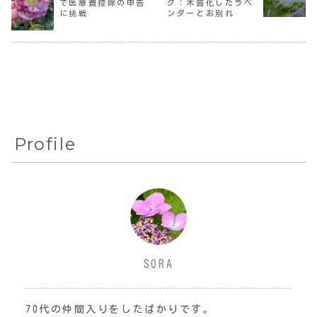
で医療費控除の申告
グ：木質化したラベ
なんて、またほぼ
と、なんとサービ
なったり、肌が乾
に挑戦
ンダーとお別れ
ほぼ放置に近い状
スが終了すると。
燥したりするよう
態になっている東
割引切符の販売は
な気がしてき
庭...
3...
て。...
Profile
SORA
70代の仲間入りをしたばかりです。