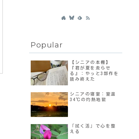
Popular
【シニアの本棚】
『君が夏を走らせ
る』：やっと3部作を
読み終えた
シニアの寝室：室温
34℃の灼熱地獄
「拭く活」で心を整
える