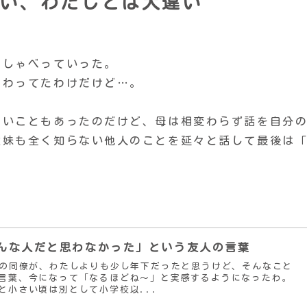
い、わたしとは大違い
くしゃべっていった。
加わってたわけだけど…。
たいこともあったのだけど、母は相変わらず話を自分
従妹も全く知らない他人のことを延々と話して最後は
。
んな人だと思わなかった」という友人の言葉
時の同僚が、わたしよりも少し年下だったと思うけど、そんなこと
言葉、今になって「なるほどね〜」と実感するようになったわ。
と小さい頃は別として小学校以...