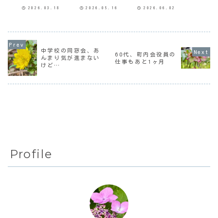
仕事から帰ってき
ドNLを作った。何
を休むので、朝が
2026.03.18
2026.05.16
2026.06.02
た。体調でも悪い
を思って作ったん
ちょっとゆったり
のか？次男気分が
だろ。忘れかけて
過ぎている。5月も
悪い目眩がするヘ
たけど、それまで
終わって、今月の
ンな汗出てきた
還元率がいいから
予算計画を立てな
SORAなんかあった
と使っていたLINE
くちゃ、だ。想定
ん？次男カードの
Payカードがなく
外の支出とかイベ
支払い額の通知が
なったのだ。NISA
ントとかあると、
中学校の同窓会、あ
来て、それ見た途
のクレカ積み立て
ついつい「仕方な
60代、町内会役員の
んまり気が進まない
端気分が悪うなっ
をしていたので、
いわ〜」と思って
仕事もあと1ヶ月
けど…
たあぁ、そのこと
クレカ積み立...
家計管理が杜撰に
か。母は知っ
なるよねぃ。な
て...
ん...
Profile