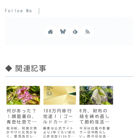
Follow Me
◆ 関連記事
何があった？
100万円修行
6月、財布の
｜顔面蒼白、
完遂！｜ゴー
紐を締め直し
青息吐息で帰
ルドカードの
て節約生活を
宅した次男
必要性を考え
楽しむ
数日前、同居次男
画像は公式サイト
今日は台風の影響
がやけに元気がな
より2年ぐらい前に
で一日中雨らし
てみる
く、意気消沈して
三井住友VISAカー
い。雨の日は洗濯