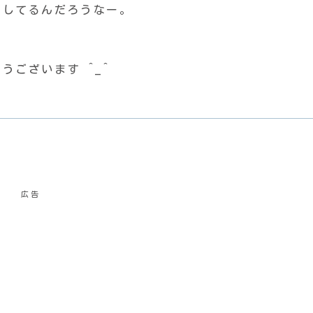
をしてるんだろうなー。
ございます ^_^
広告