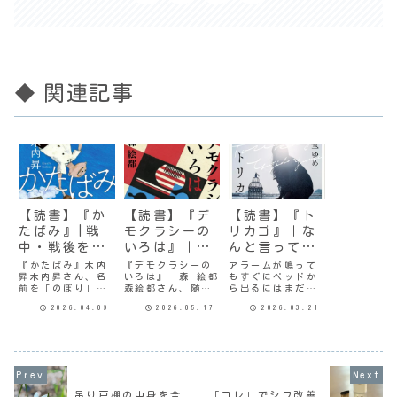
◆ 関連記事
【読書】『か
【読書】『デ
【読書】『ト
たばみ』|戦
モクラシーの
リカゴ』｜な
中・戦後を懸
いろは』｜押
んと言ってよ
命に生きる
し付けられた
いやら…
『かたばみ』木内
『デモクラシーの
アラームが鳴って
昇木内昇さん、名
いろは』 森 絵都
もすぐにベッドか
人々
民主主義
前を「のぼり」と
森絵都さん、随分
ら出るにはまだち
読むことは知って
お久しぶりだ。過
ょっと寒くて、こ
2026.04.09
2026.05.17
2026.03.21
いたけど、女性と
去に何作か読んで
のままほんわか布
は知らなかった。
いて、特に『アー
団に包まれて夢と
字面から男性とば
モンド入りチョコ
現の境目を彷徨っ
かり思ってたわ。
レートのワルツ』
ていたい、そんな
明らかなジェンダ
はとても感動した
季節。とはいえ、
ーバイアスだね。
ようだ。「よう
我が家に世間の３
失礼しました。内
だ」って…。内容
連休は関係なく、
容紹介西東京の小
は覚えてないんだ
同居次男は今日も
吊り戸棚の中身を全
「コレ」でシワ改善