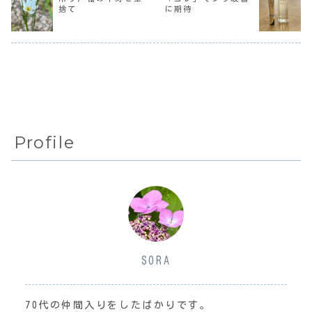
金井で教師生活を
けど、「キラキラ
仕事だ。前回、成
捨て
に期待
始めた悌子は、幼
光って宝物のよう
瀬シリーズの完結
馴染みで早稲
な、宝石箱の中
編を読んで以
田...
に...
来、...
Profile
SORA
70代の仲間入りをしたばかりです。