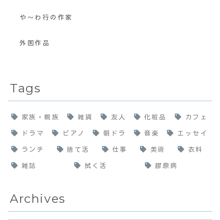
や〜わ行の作家
外国作品
Tags
家族・親族
雑貨
友人
化粧品
カフェ
ドラマ
ピアノ
朝ドラ
音楽
エッセイ
ランチ
捨て活
仕事
美術
衣料
雑誌
拭く活
膠原病
Archives