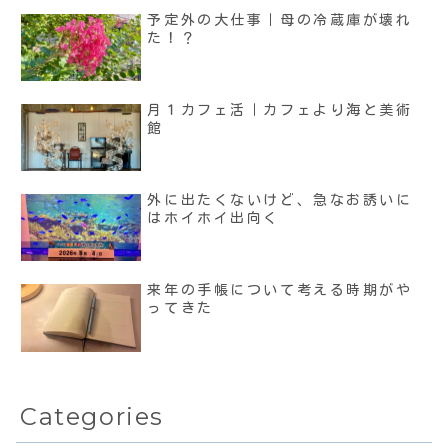
予定外の大仕事｜母の冷蔵庫が壊れ
た！？
月１カフェ活｜カフェより海と美術
館
外に出たくないけど、急なお誘いに
はホイホイ出向く
来年の手帳について考える時期がや
ってきた
Categories