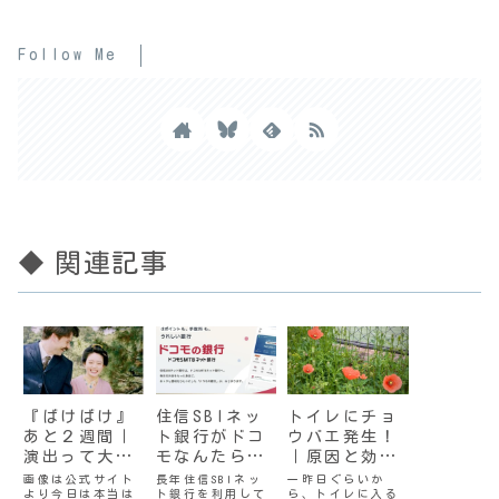
Follow Me
◆ 関連記事
『ばけばけ』
住信SBIネッ
トイレにチョ
あと２週間｜
ト銀行がドコ
ウバエ発生！
演出って大切
モなんたら銀
｜原因と効果
なのね
行に変わった
的な対策
画像は公式サイト
長年住信SBIネッ
一昨日ぐらいか
より今日は本当は
ト銀行を利用して
ら、トイレに入る
件