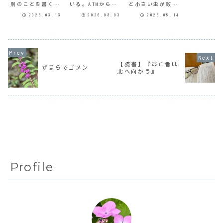
別のことを書くつ
いる。ATMからの
と小さい虫が数匹
もりだったんだけ
入出金手数料無
壁に止まってい
2026.03.13
2026.08.03
2026.05.14
ど、『ばけばけ』
料、他行への振り
る。コバエではな
が泣けたので。錦
込み手数料無料、
い、ハエのような
織さんに泣かされ
多少の条件はある
形でハエより小さ
たので。その後続
けど、それほど頻
い。SORAなに、コ
けて『あさイチ』
繁に入出金も振り
レなんでこんなの
に髙石あかりさん
込みもするわけじ
出てきたんだろ
登場でダメ押しさ
ゃないので、我が
（一応写真撮った
れ、『ばけばけ』
家でも十分その恩
けど、気持ち悪い
【読書】『逃亡者は
ずぼらでゴメン
について語るしか
恵は受けている。
のでアップするの
北へ向かう』
ないと。熊本編に
今では複数の口座
は自重します）グ
なってから、た
に入金するの
ーグル先生に聞い
ぶ...
が...
て...
Profile