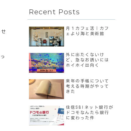
Recent Posts
月１カフェ活｜カフ
任せ
ェより海と美術館
外に出たくないけ
譲っ
ど、急なお誘いには
ホイホイ出向く
来年の手帳について
考える時期がやって
きた
住信SBIネット銀行が
ドコモなんたら銀行
に変わった件