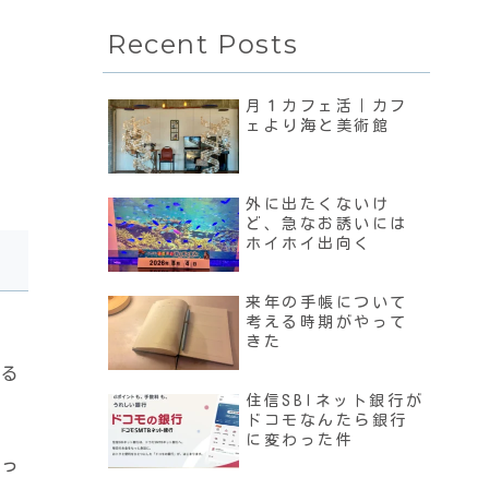
Recent Posts
月１カフェ活｜カフ
ェより海と美術館
外に出たくないけ
ど、急なお誘いには
ホイホイ出向く
来年の手帳について
考える時期がやって
きた
いる
住信SBIネット銀行が
ドコモなんたら銀行
に変わった件
やっ