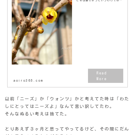
とを改善しようというわけではな
い。血圧も血糖値も正常値内だ。
前々から言ってるけど今年のMyテ
ーマは「貯」。お金を貯める。３
ヶ月続けると人生が...
aoiro365.com
以前「ニーズ」か「ウォンツ」かと考えてた時は「わた
しにとってはニーズよ」なんて言い訳してたわ。
そんなぬるい考えは捨てた。
とりあえず３ヶ月と思ってやってるけど、その間にだん