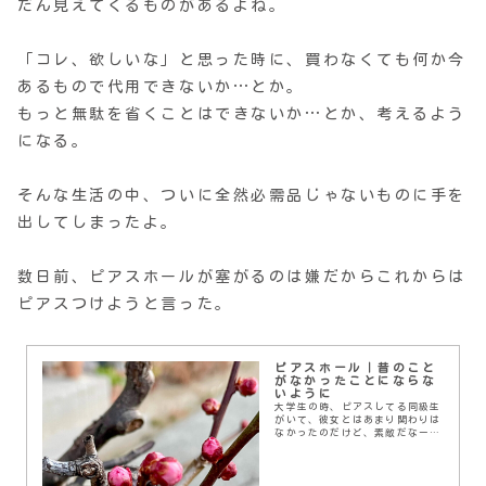
だん見えてくるものがあるよね。
「コレ、欲しいな」と思った時に、買わなくても何か今
あるもので代用できないか…とか。
もっと無駄を省くことはできないか…とか、考えるよう
になる。
そんな生活の中、ついに全然必需品じゃないものに手を
出してしまったよ。
数日前、ピアスホールが塞がるのは嫌だからこれからは
ピアスつけようと言った。
ピアスホール｜昔のこと
がなかったことにならな
いように
大学生の時、ピアスしてる同級生
がいて、彼女とはあまり関わりは
なかったのだけど、素敵だなーと
憧れていた。でも、わたしの周り
にはピアスな女子はいなかった
し、痛そうだし、自分も…と思う
ほどではなかった。結婚...