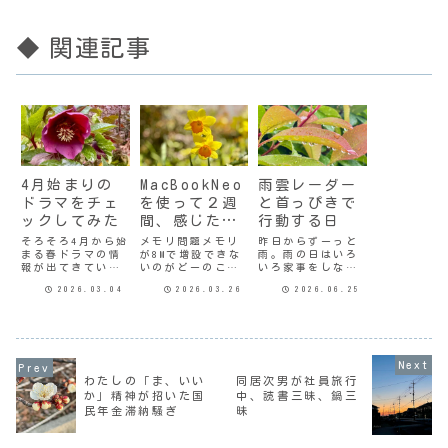
◆ 関連記事
4月始まりの
MacBookNeo
雨雲レーダー
ドラマをチェ
を使って２週
と首っぴきで
ックしてみた
間、感じたこ
行動する日
とアレコレ
そろそろ4月から始
メモリ問題メモリ
昨日からずーっと
まる春ドラマの情
が8Mで増設できな
雨。雨の日はいろ
報が出てきてい
いのがどーのこー
いろ家事をしない
る。今の時点で、
の言われてたけ
言い訳にできるか
2026.03.04
2026.03.26
2026.06.25
とりあえず初回は
ど、わたしは動画
ら、それほど嫌い
観てみようかなと
を編集するわけで
ではないのだけ
思うものを挙げて
もなく音楽を作る
ど。何日も降り続
みる。月曜日サバ
わけでもないの
くと困るよねぃ。
缶、宇宙へ行く出
で、まったく関係
洗濯しないわけに
演：北村匠海 ほか
のない話だ。トラ
はいかないし、ち
宇宙食を作る高校
ックパッド問題チ
ょうどお金の出し
わたしの「ま、いい
同居次男が社員旅行
生と教師の話らし
ャッピーさんが言
入れにATMをハシ
か」精神が招いた国
中、読書三昧、鍋三
い。なんだか『宙
ってたとおり２週
ゴしないといけな
民年金滞納騒ぎ
昧
わたる教室』を思
間経つとかなり慣
い時期だし。ワン
い出すけど、
れてきたわ。今は
コの散歩だって
ど...
も...
短...