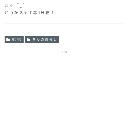
ます ^_^
どうかステキな1日を！
MONO
日々の暮らし
広告