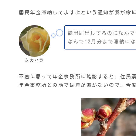
国民年金滞納してますよという通知が我が家
転出届出してるのになんで
なんで12月分まで滞納に
タカハラ
不審に思って年金事務所に確認すると、住民
年金事務所との話では埒があかないので、今