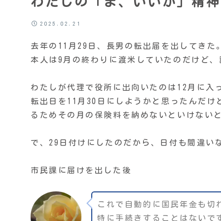
わたしの「ま、いいか」精神
2025.02.21
去年の11月29日、長男の転出届を出してきた
本人は9月の終わりに渡米していたのだけど、
わたしが代理で役所に出向いたのは12月に入
転出日を11月30日にしようかと思ったんだ
るためその月の保険料を納めないといけない
で、29日付けにしたのだから、日付も間違い
市民課に届けを出した後
これで自動的に国民年金も切
特に手続きすることはないで