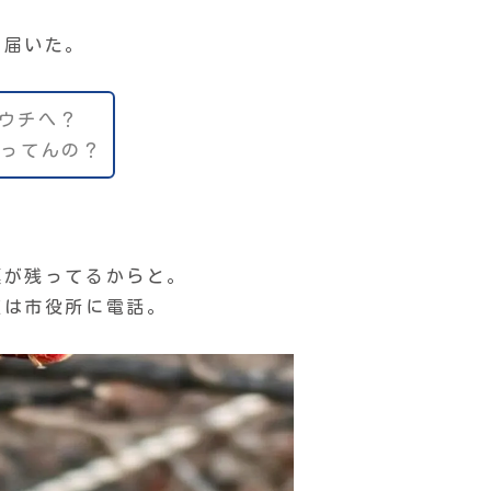
に届いた。
ウチへ？
なってんの？
票が残ってるからと。
度は市役所に電話。