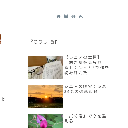
Popular
【シニアの本棚】
『君が夏を走らせ
る』：やっと3部作を
読み終えた
シニアの寝室：室温
34℃の灼熱地獄
いよ
「拭く活」で心を整
える