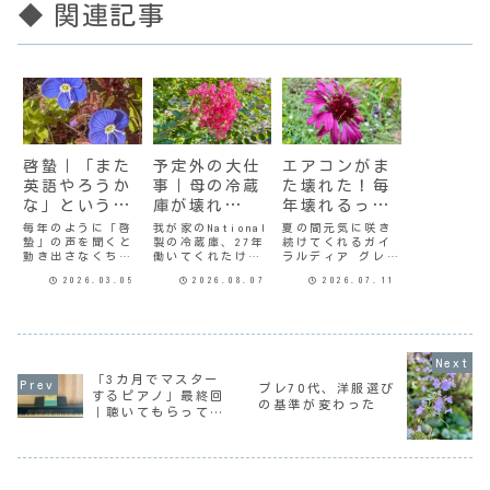
◆ 関連記事
啓蟄｜「また
予定外の大仕
エアコンがま
英語やろうか
事｜母の冷蔵
た壊れた！毎
な」という気
庫が壊れ
年壊れるって
が蠢く
た！？
どういうこ
毎年のように「啓
我が家のNational
夏の間元気に咲き
蟄」の声を聞くと
製の冷蔵庫、27年
続けてくれるガイ
と？
動き出さなくちゃ
働いてくれたけど
ラルディア グレー
という気分になる
ついに買い替えた
プセンセーション
2026.03.05
2026.08.07
2026.07.11
と言ってるような
のが3ヶ月あまり前
梅雨が明けた途端
気がする。今年は
だ。今度は母の世
に暑くなって、ノ
「やっぱり英語や
帯の冷蔵庫の冷凍
ーエアコンのわた
ろうかしら」と。
室が開かなくなっ
しの部屋では夜寝
なんでも「やろう
た。引き出し式だ
苦しくなった。今
かしら」と思って
けど引き出せな
年、母のリビング
やって、ちょっと
い。引き出し自体
のエアコンを買い
「3カ月でマスター
したらやめる…の
が動かない。母の
替えたので、その
プレ70代、洋服選び
するピアノ」最終回
繰り返しだ。そう
冷蔵庫もそろそろ
時にわたしの部屋
の基準が変わった
｜聴いてもらって初
いえば去年の今頃
17年になろうとし
にもついにエアコ
は「学びなおし
てい...
ンを設置しよ
めて完結する
英...
う...