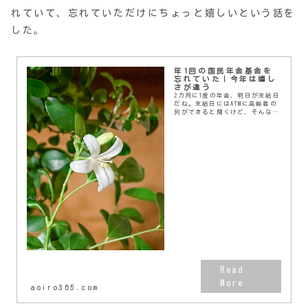
れていて、忘れていただけにちょっと嬉しいという話を
した。
年1回の国民年金基金を
忘れていた｜今年は嬉し
さが違う
2カ月に1度の年金、明日が支給日
だね。支給日にはATMに高齢者の
列ができると聞くけど、そんな話
はどこ吹く風…。なにしろわたし
の年金は全額住宅ローンと亡き元
夫のせいでできた借金の返済に消
えてしまうんだも...
aoiro365.com