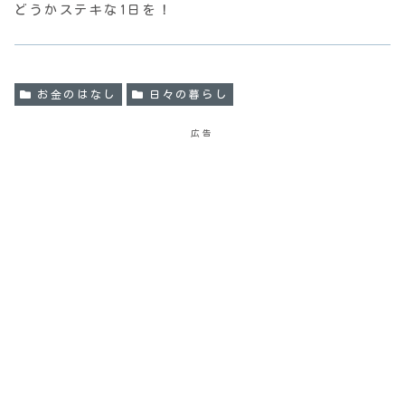
どうかステキな1日を！
お金のはなし
日々の暮らし
広告