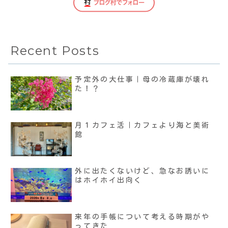
Recent Posts
予定外の大仕事｜母の冷蔵庫が壊れ
た！？
月１カフェ活｜カフェより海と美術
館
外に出たくないけど、急なお誘いに
はホイホイ出向く
来年の手帳について考える時期がや
ってきた