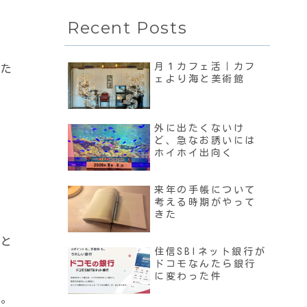
Recent Posts
月１カフェ活｜カフ
った
ェより海と美術館
外に出たくないけ
ど、急なお誘いには
ホイホイ出向く
。
来年の手帳について
考える時期がやって
きた
よと
住信SBIネット銀行が
ドコモなんたら銀行
に変わった件
す。