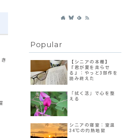
Popular
続き
【シニアの本棚】
『君が夏を走らせ
る』：やっと3部作を
読み終えた
「拭く活」で心を整
える
探
シニアの寝室：室温
34℃の灼熱地獄