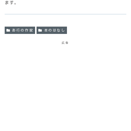
ます。
あ行の作家
本のはなし
広告