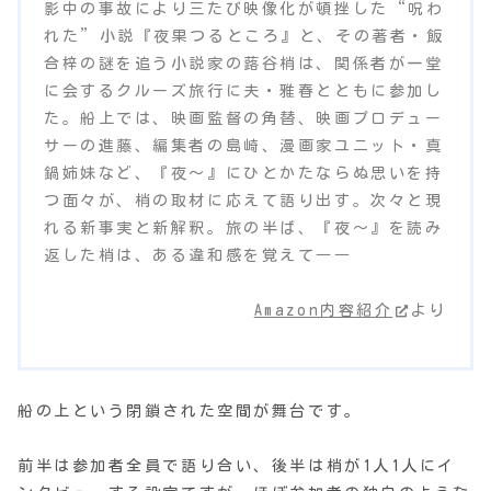
影中の事故により三たび映像化が頓挫した“呪わ
れた”小説『夜果つるところ』と、その著者・飯
合梓の謎を追う小説家の蕗谷梢は、関係者が一堂
に会するクルーズ旅行に夫・雅春とともに参加し
た。船上では、映画監督の角替、映画プロデュー
サーの進藤、編集者の島崎、漫画家ユニット・真
鍋姉妹など、『夜～』にひとかたならぬ思いを持
つ面々が、梢の取材に応えて語り出す。次々と現
れる新事実と新解釈。旅の半ば、『夜～』を読み
返した梢は、ある違和感を覚えて――
Amazon内容紹介
より
船の上という閉鎖された空間が舞台です。
前半は参加者全員で語り合い、後半は梢が1人1人にイ