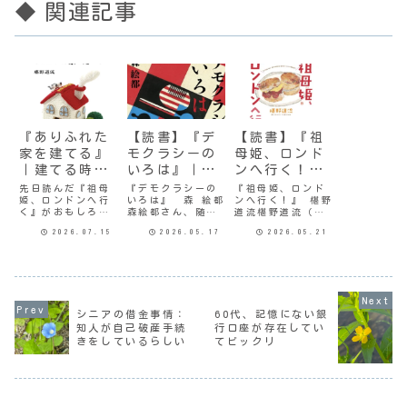
◆ 関連記事
『ありふれた
【読書】『デ
【読書】『祖
家を建てる』
モクラシーの
母姫、ロンド
｜建てる時は
いろは』｜押
ンへ行く！』
夢と希望に溢
し付けられた
｜おばあちゃ
先日読んだ『祖母
『デモクラシーの
『祖母姫、ロンド
姫、ロンドンへ行
いろは』 森 絵都
ンへ行く！』 椹野
れている
民主主義
んに、敬礼！
く』がおもしろか
森絵都さん、随分
道流椹野道流（ふ
ったので、また同
お久しぶりだ。過
しの みちる）さ
2026.07.15
2026.05.17
2026.05.21
じ著者のエッセイ
去に何作か読んで
ん、まったくの初
を読んでみた。自
いて、特に『アー
対面だ。当時80歳
分の家を建てる時
モンド入りチョコ
だった著者の祖母
って、希望と理想
レートのワルツ』
が「一度でいいか
に溢れているもの
はとても感動した
らイギリスに行き
だ。どんな家なの
ようだ。「よう
たい。お姫様のよ
か興味津々。『あ
だ」って…。内容
うな旅をしてみた
シニアの借金事情：
60代、記憶にない銀
りふれた家を建て
は覚えてないんだ
い」と言ったこと
知人が自己破産手続
行口座が存在してい
る』 椹野 道流最
けど、「キラキラ
から、親戚一同が
きをしているらしい
てビックリ
近にしては珍しく
光って宝物のよう
お金を出し合い祖
一気読み。内
な、宝石箱の中
母の夢を叶...
容...
に...