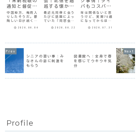
「未納税額の
会｜記憶を超
ク事情｜タイ
通知と督促
越する懐かし
パもコスパも
状」が来た！
さ
最高のアイテ
中国地方、梅雨入
最近元同僚と会う
年は関係ないと思
りしたそうだ。鬱
たびに話題に上っ
うけど、実際70歳
ム
陶しい日が続くの
ていた「同窓会」
になってからほと
かなー。日差しガ
がついに開催され
んどメイクはしな
2026.06.04
2026.06.22
2026.07.31
ンガンの猛暑と、
た。初めは深く考
くなった。ちょっ
どっちがどうなの
えもせず、即「出
と前までは出かけ
か。大雨の被害な
席」の返事をした
る時ぐらいはファ
どがもたらされな
けど、その後グダ
ンデーションをつ
ければいいけど。
グダした話を聞い
けてたんだけど
今朝メールのチェ
てめんどくさいな
ね。むしろファン
ックをしている
ーと思うこともあ
デつけるとほうれ
シニアの習い事：み
図書館へ：全身で春
と、国税庁徴収管
った。わたしは過
い線とかがスジに
なさんの姿に刺激を
を感じてウキウキ気
理部というところ
去のだいたいのこ
なったり、肌が乾
もらう
分
から「未納税額の
とは都合よく忘れ
燥したりするよう
ご通知」というメ
て暮らしてい
な気がしてき
ー...
る。...
て。...
Profile