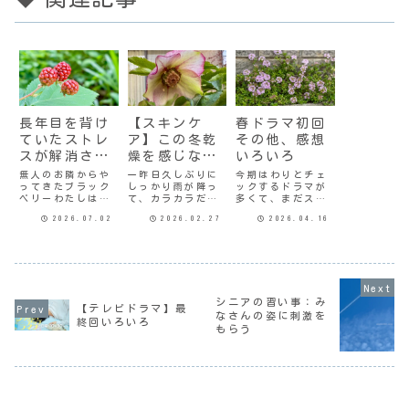
長年目を背け
【スキンケ
春ドラマ初回
ていたストレ
ア】この冬乾
その他、感想
スが解消され
燥を感じなか
いろいろ
た件
ったわけ
無人のお隣からや
一昨日久しぶりに
今期はわりとチェ
ってきたブラック
しっかり雨が降っ
ックするドラマが
ベリーわたしはお
て、カラカラだっ
多くて、まだスタ
そらくストレスに
た庭も田んぼも潤
ートしていないの
2026.07.02
2026.02.27
2026.04.16
無自覚なタイプだ
っている。これか
も幾つかあるけ
と思う。自分では
ら一雨ごとに暖か
ど、とりあえず今
「ほとんどストレ
くなるのだろう。
の時点で初回を見
スはない」と思っ
毎年冬には夕方に
終わったものにつ
ているのだけど、
なると顔がパリパ
いてグダグダと。
とある医師に「そ
リになるんだけ
月曜日サバ缶宇宙
れは気づいてない
ど、この冬はそれ
へ行くどうしても
シニアの習い事：み
だけで、実はそれ
を感じることなく
『宙わたる教室』
【テレビドラマ】最
なさんの姿に刺激を
が一番怖いんで
いいカンジで乗り
のイメージが拭え
終回いろいろ
もらう
す」と言われた覚
越えられたので、
ないんだけど。ち
えがある。この
ジプシーになりが
なみに『宙わたる
度、...
ち...
教...