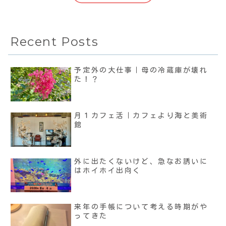
Recent Posts
予定外の大仕事｜母の冷蔵庫が壊れ
た！？
月１カフェ活｜カフェより海と美術
館
外に出たくないけど、急なお誘いに
はホイホイ出向く
来年の手帳について考える時期がや
ってきた