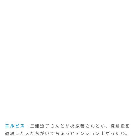
エルピス
：三浦透子さんとか梶原善さんとか、鎌倉殿を
退場した人たちがいてちょっとテンション上がったわ。