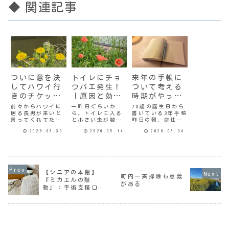
◆ 関連記事
ついに意を決
トイレにチョ
来年の手帳に
してハワイ行
ウバエ発生！
ついて考える
きのチケット
｜原因と効果
時期がやって
購入
的な対策
きた
前々からハワイに
一昨日ぐらいか
70歳の誕生日から
居る長男が来いと
ら、トイレに入る
書いている3年手帳
言ってくれてたん
と小さい虫が数匹
昨日の朝、庭仕事
だけど、なんだか
壁に止まってい
をしているとアブ
2026.03.30
2026.05.14
2026.08.04
億劫で決心がつか
る。コバエではな
ラゼミの声に混じ
ないまま日が過ぎ
い、ハエのような
ってツクツクボウ
ていた。「いつ
形でハエより小さ
シが1匹鳴いてい
か」「そのうち」
い。SORAなに、コ
た。猛暑が続いて
と言ってても事が
レなんでこんなの
るけど、確実に季
進まないので、先
出てきたんだろ
節は動いてるんだ
【シニアの本棚】
日具体的な日程は
（一応写真撮った
ね。ほぼ日ストア
町内一斉掃除も意義
決まった。わたし
けど、気持ち悪い
では毎年恒例「よ
『ミカエルの鼓
がある
は全て娘に任せて
のでアップするの
こくの森」が始ま
動』：手術支援ロボ
背負われていくつ
は自重します）グ
っている。わたし
ットと医療のあり方
もりだったのに。
ーグル先生に聞い
も特に予定も...
彼...
て...