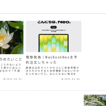
電撃発表｜MacBookNeoを予
ろめたいこと
約注文しちゃった
ることのないよう
ると密かに決心し
画像は公式サイトからりんご信者界隈の
ばなので「不遡及
方たちからすると全然電撃ではないのか
なんて思いながら
もしれないけど。なんにもない毎日を過
かっていることが
ごしている年金生活者としてはびっくり
2026.08.02
2026.03.06
デニングはやって
のニュースが入ってきた。なんと10万円
.
以下のMacBookが発売されると。実は去
年の終わり頃から...