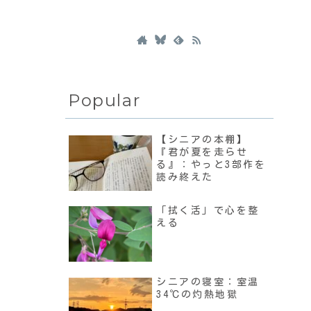
Popular
【シニアの本棚】
『君が夏を走らせ
る』：やっと3部作を
読み終えた
「拭く活」で心を整
える
シニアの寝室：室温
34℃の灼熱地獄