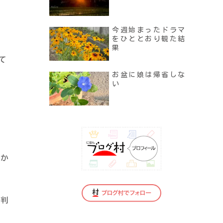
今週始まったドラマ
をひととおり観た結
果
て
お盆に娘は帰省しな
い
にか
に判