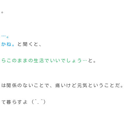
た。
ど…。
すかね。
と聞くと、
からこのままの
生活
でいいでしょう…
と。
とは関係のないことで、痛いけど元気ということだ。
暮らすよ (^.^)