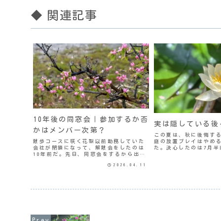
◆ 関連記事
10年後の同窓会｜参加するか否
実は隠している後
かはメンバー次第？
この夏は、秋に後悔す
庭の放置プレイはやめ
散歩コースに咲く花梨以前勤務していた
た。決心したのは7月半
会社が閉鎖になって、解散会をしたのは
の原則」に当たるよね
10年前だ。先日、同窓会をするから出欠
も、ずっと心にひっか
を教えてとLINEが来た。実はわたしには
2026.04.11
ある。毎朝10分間ガー
二度と会いたくない人がいるのでね、出
いる。10分間といっ..
席メンバーがちょっと気になるところ。
とはいえ、彼女とは...