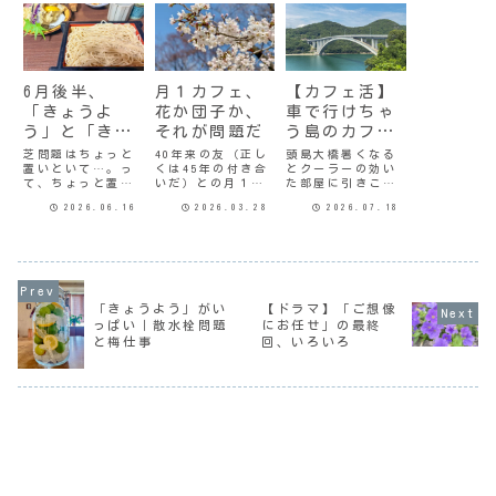
6月後半、
月１カフェ、
【カフェ活】
「きょうよ
花か団子か、
車で行けちゃ
う」と「きょ
それが問題だ
う島のカフェ
ういく」に溢
＆美術館
芝問題はちょっと
40年来の友（正し
頭島大橋暑くなる
置いといて…。っ
くは45年の付き合
とクーラーの効い
れた日々
て、ちょっと置い
いだ）との月１回
た部屋に引きこも
てる間にどんどん
のカフェめぐり。
っていたいけど、
2026.06.16
2026.03.28
2026.07.18
増えるんだけど。
ちょうど桜の季節
お誘いがあるとウ
今月の後半は珍し
ということもあっ
キウキ出かけてい
くスケジュール帳
て、お花見メイン
く。シニアにとっ
が予定で埋まって
にしたかったとこ
て「きょういく」
いて、「きょうよ
ろだけど。以前か
は大切だ。今回は
う」と「きょうい
ら行ってみたいと
月１カフェ活でお
く」で溢れてい
思っていた所があ
馴染みの守山さん
「きょうよう」がい
【ドラマ】「ご想像
る。蛇足ながら
って、そこがどれ
から「備前市美術
っぱい｜散水栓問題
にお任せ」の最終
「きょうよう」は
くらい咲いてるか
館に行きましょ
と梅仕事
回、いろいろ
「今日用事があ
はわからない。全
う」と。もちろん
る」、「きょうい
く咲いてない...
行きます。ついで
く」は...
に...