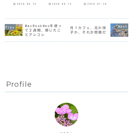
時だけ庭に出てち
「要精密検査」だ
高気温が38.3℃だ
2026.06.15
2026.06.12
2026.07.24
ょっとだけ作業を
ったのに、本人は
ったそうだ。7月と
するなんちゃって
検査に行く気もな
しては岡山市の観
ガーデナーSORA。
く、そのまま放置
測史上最高だった
我が家は家の東と
していたのだ。わ
らしい。もっと高
南側に少し広いス
たしは勝手に脂肪
温の所もあったよ
ペースがあって、
肝だろうと思っ
うなので、ウダウ
MacBookNeoを使っ
月１カフェ、花か団
そこに木や花が植
て、脂肪肝だと薬
ダ言うのは憚られ
て２週間、感じたこ
えてある。南側は
では対処できない
るけど。そして昨
子か、それが問題だ
とアレコレ
主に父が植えた樹
らしいので、とに
日は大暑。そう
木が多いので、あ
かく食生活を改善
か、あと2週間頑張
まり気にしな...
するしかないと。
って乗り越...
本人...
Profile