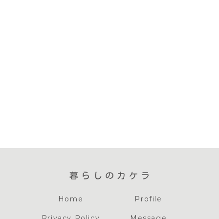
暮らしのカケラ
Home
Profile
Privacy Policy
Message