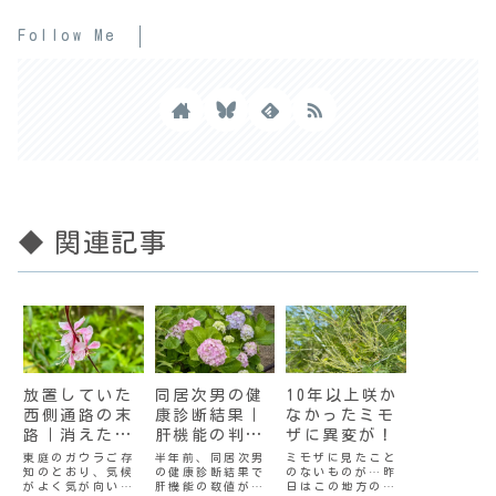
Follow Me
◆ 関連記事
放置していた
同居次男の健
10年以上咲か
西側通路の末
康診断結果｜
なかったミモ
路｜消えた散
肝機能の判定
ザに異変が！
水栓
がEからAに
東庭のガウラご存
半年前、同居次男
ミモザに見たこと
知のとおり、気候
の健康診断結果で
のないものが…昨
がよく気が向いた
肝機能の数値が
日はこの地方の最