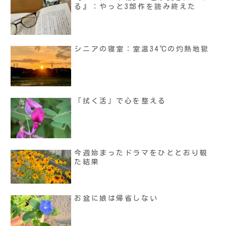
る』：やっと3部作を読み終えた
シニアの寝室：室温34℃の灼熱地獄
「拭く活」で心を整える
今週始まったドラマをひととおり観
た結果
お盆に娘は帰省しない