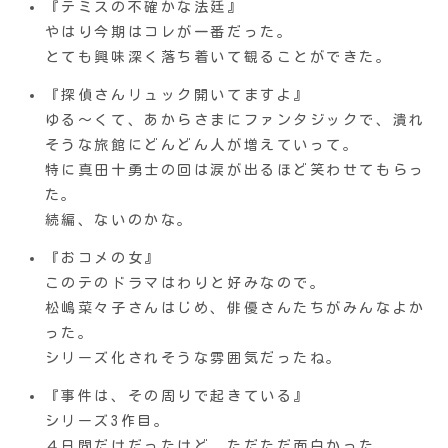
『テミスの不確かな法廷』
やはり今期はコレが一番だった。
とても興味深く落ち着いて観ることができた。
『探偵さんリュック開いてますよ』
ゆる〜くて、あからさまにファンタジックで、潰れ
そうな旅館にどんどん人が増えていって。
特に真田十勇士の回は涙が出るほど笑わせてもらっ
た。
続編、ないのかな。
『おコメの女』
このテのドラマはわりと好みなので。
松嶋菜々子さんはじめ、俳優さんたちがみんなよか
った。
シリーズ化されそうな雰囲気だったね。
『事件は、その周りで起きている』
シリーズ3作目。
４日間だけだったけど、ただただ面白かった。