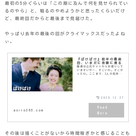
最初の5分ぐらいは「この期に及んで何を見せられてい
るのやら」と、観るのやめようかと思ったくらいだけ
ど、最終回だからと最後まで見届けた。
やっぱり去年の最後の回がクライマックスだったよね
ぃ。
『ばけばけ』前半の最終
回、いまだに余韻に浸る
画像は公式サイトからお借りして
いますいやー、すごいわ。すごか
ったわ。ここまで、2人の気持ち
が少しずつ近づいていく様子が丁
寧に描かれてきて、おトキちゃん
が自分の気持ちに気づいて、それ
を認める瞬間。ついに...
2025.12.27
aoiro365.com
その後は描くことがないから時間稼ぎかと感じることも