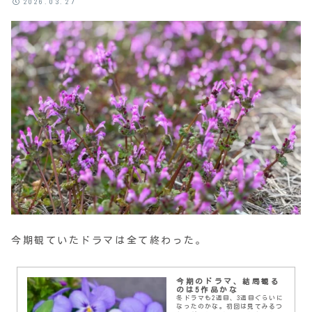
2026.03.27
今期観ていたドラマは全て終わった。
今期のドラマ、結局観る
のは5作品かな
冬ドラマも2週目、3週目ぐらいに
なったのかな。初回は見てみるつ