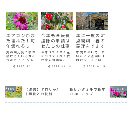
エアコンがま
今年も医療費
年に一度の定
た壊れた！毎
控除の申請は
点観測｜春の
年壊れるって
わたしの仕事
義理をすます
どういうこ
夏の間元気に咲き
今年はたくさん花
年間を通して、だ
続けてくれるガイ
をつけてくれた我
いたい２週間に１
と？
ラルディア グレー
が家の椿毎年、ど
回のペースで図書
プセンセーション
うしようかなーと
館に行っている。
2026.07.11
2026.03.16
2026.04.10
梅雨が明けた途端
迷う医療費控除の
図書館の脇の公園
に暑くなって、ノ
申請。わたしが現
には桜があるのだ
ーエアコンのわた
役だった頃は所得
けど、タイミング
しの部屋では夜寝
が少なかったの
が合えば満開の桜
苦しくなった。今
で、医療費が10万
が見られる。今年
年、母のリビング
円に満たなくても
はもう遅いかと思
【読書】『ありか』
新しいタオルで新年
のエアコンを買い
還付があったんだ
ってたところ、葉
｜毒親との訣別
のQOLアップ
替えたので、その
けど、同居次男だ
っぱは出ていたも
時にわたしの部屋
と10万円を超えた
のの、まだ頑張っ
にもついにエアコ
額に対して返って
て塊のように花を
ンを設置しよ
くるわけで。
つけていた。還
う...
毎...
暦...