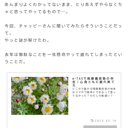
あんまりよくわかってないまま、とりあえずやらなくち
ゃと思ってやってるもので…。
今回、チャッピーさんに聞いてみたらそういうことだっ
て。
やっと謎が解けたわ。
去年は無駄なことを一生懸命やって疲れてしまったとい
うことだ。
e-TAXで医療費控除の申
告｜心身ともに疲れ果て
た
どこかで誰かが医療費控除の申告
はスマホで簡単にできるって言っ
てなかった？わたしの勘違い？今
年も2月に「医療費通知」が送ら
れてきて、やらなくちゃとは思っ
てたんだけど、「スマホで簡単」
という言葉が頭に残っ...
2025.03.16