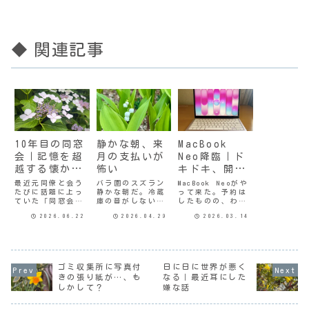
◆ 関連記事
10年目の同窓
静かな朝、来
MacBook
会｜記憶を超
月の支払いが
Neo降臨｜ド
越する懐かし
怖い
キドキ、開封
さ
の儀
最近元同僚と会う
バラ園のスズラン
MacBook Neoがや
たびに話題に上っ
静かな朝だ。冷蔵
って来た。予約は
ていた「同窓会」
庫の音がしない。
したものの、わた
がついに開催され
正しい冷蔵庫はこ
しにとっては安い
2026.06.22
2026.04.29
2026.03.14
た。初めは深く考
んなに静かなん
買い物ではないの
えもせず、即「出
だ。今から思う
で「大丈夫か、よ
席」の返事をした
と、だいぶ前から
かったのか」とビ
けど、その後グダ
大きな音がしてた
ミョーなモヤモヤ
グダした話を聞い
んだなー。快適に
を抱えていたのだ
てめんどくさいな
なったけど、支払
けど。宅急便のお
ゴミ収集所に写真付
日に日に世界が悪く
ーと思うこともあ
いのことを考える
にーさんから箱を
きの張り紙が…、も
なる｜最近耳にした
った。わたしは過
とちょっと気が重
手渡された瞬間、
しかして？
嫌な話
去のだいたいのこ
くなる。2年前から
そんな気持ちは吹
とは都合よく忘れ
いずれ来るこの日
っ飛んでしまっ
て暮らしてい
のために積み立て
た。ワク...