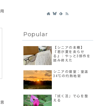
ー用
Popular
【シニアの本棚】
『君が夏を走らせ
る』：やっと3部作を
読み終えた
シニアの寝室：室温
34℃の灼熱地獄
「拭く活」で心を整
える
く言