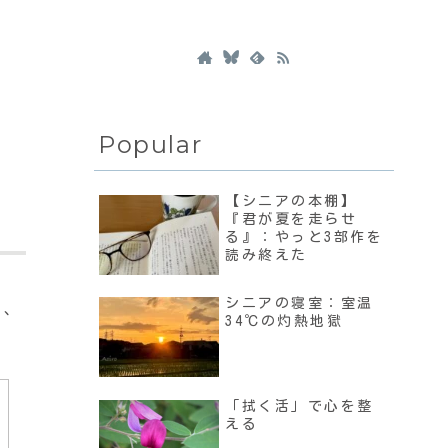
Popular
【シニアの本棚】
『君が夏を走らせ
る』：やっと3部作を
読み終えた
シニアの寝室：室温
ど、
34℃の灼熱地獄
「拭く活」で心を整
える