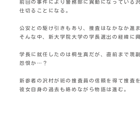
前回の事件により警務部に異動になっている
仕切ることになる。
公安との駆け引きもあり、捜査はなかなか進
そんな中、新大学院大学の学長選出の経緯に
学長に就任したのは桐生真だが、直前まで現
怨恨か…？
新参者の沢村が班の捜査員の信頼を得て捜査
彼女自身の過去も絡めながら物語は進む。