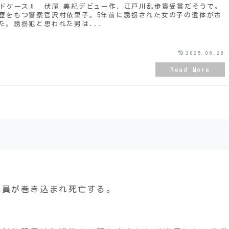
ルドケース』 伏尾 美紀デビュー作、江戸川乱歩賞受賞だそうで。
歴をもつ警察官沢村依里子。5年前に誘拐された女の子の遺体が古
た。誘拐犯と思われた男は...
2025.06.26
。
職員が巻き込まれ死亡する。