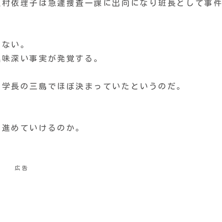
沢村依理子は急遽捜査一課に出向になり班長として事
まない。
興味深い事実が発覚する。
副学長の三島でほぼ決まっていたというのだ。
を進めていけるのか。
広告