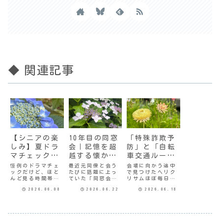
◆ 関連記事
【シニアの楽
10年目の同窓
「特殊詐欺予
しみ】夏ドラ
会｜記憶を超
防」と「自転
マチェックの
越する懐かし
車交通ルー
季節
さ
ル」を学ぶ
恒例のドラマチェ
最近元同僚と会う
会場に向かう途中
ックだけど、ほと
たびに話題に上っ
で見つけたヘリク
んど見る時間帯が
ていた「同窓会」
リサムほぼ毎日地
決まっているので
がついに開催され
域の健康センター
2026.06.08
2026.06.22
2026.06.18
その時間帯のドラ
た。初めは深く考
に通っている元同
マしかチェックし
えもせず、即「出
僚からのお誘いで
ていない。そし
席」の返事をした
「健康教室」に参
て、ラブ系、ドロ
けど、その後グダ
加してきた。月に1
ドロ系はまず見な
グダした話を聞い
回開かれているら