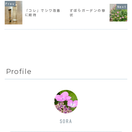
いのでそれもチェ
てめんどくさいな
しく、今回は「特
ック対象にはなっ
ーと思うこともあ
殊詐欺防止と新し
ていない。あと
った。わたしは過
い自転車交通ルー
「コレ」でシワ改善
ずぼらガーデンの惨
「絶対無理」って
去のだいたいのこ
ル」のお話だっ
に期待
状
いう役者さんが主
とは都合よく忘れ
た。自転車に乗っ
役だと見ないかな
て暮らしてい
たのもずいぶん
ー。...
る。...
久...
Profile
SORA