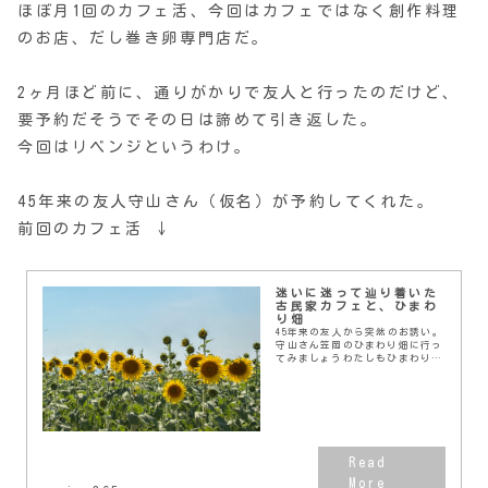
ほぼ月1回のカフェ活、今回はカフェではなく創作料理
のお店、だし巻き卵専門店だ。
2ヶ月ほど前に、通りがかりで友人と行ったのだけど、
要予約だそうでその日は諦めて引き返した。
今回はリベンジというわけ。
45年来の友人守山さん（仮名）が予約してくれた。
前回のカフェ活 ↓
迷いに迷って辿り着いた
古民家カフェと、ひまわ
り畑
45年来の友人から突然のお誘い。
守山さん笠岡のひまわり畑に行っ
てみましょうわたしもひまわり畑
は前々から１回行ってみたいと思
ってたので即決。どうせそっち方
面に行くなら、途中にあるカフェ
活候補に入っていた...