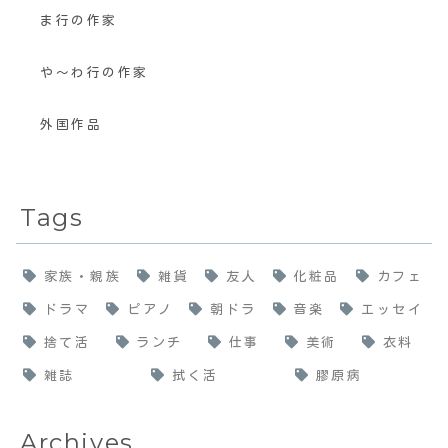
ま行の作家
や〜わ行の作家
外国作品
Tags
家族・親族
雑貨
友人
化粧品
カフェ
ドラマ
ピアノ
朝ドラ
音楽
エッセイ
捨て活
ランチ
仕事
美術
衣料
雑誌
拭く活
膠原病
Archives