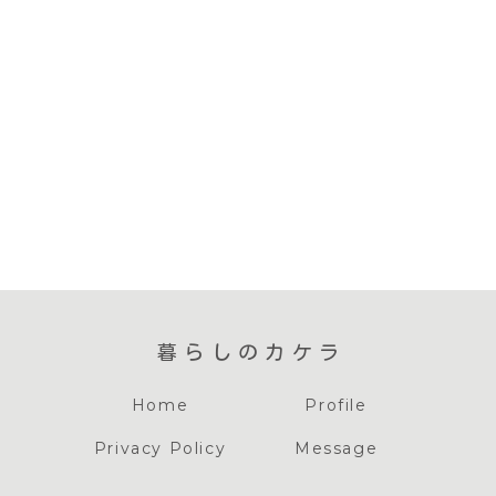
暮らしのカケラ
Home
Profile
Privacy Policy
Message