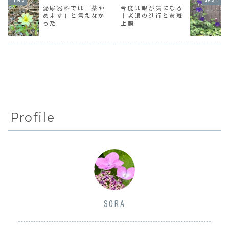
てくる場面で決定
物もしなくていい
ってたところ、葉
泌尿器科では「薬や
今度は眼が気になる
的になった。何を
し。でも、毎回
っぱは出ていたも
めます」と言えなか
｜老眼の進行と黄斑
見せられているの
「旅は帰ってから
のの、まだ頑張っ
った
上膜
やら…。今までト
が忙しい」を実感
て塊のように花を
レインドナースが
するよね。持って
つけていた。還
誕...
行...
暦...
Profile
SORA