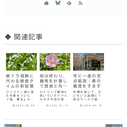
◆ 関連記事
朝ドラ視聴に
旅は終わり、
年に一度の定
代わる朝食タ
費用を計算し
点観測｜春の
イムの新習慣
て現実と向き
義理をすます
合う
ワンコと一緒に見
カトリック墓地に
年間を通して、だ
た半夏生ついに
咲いていたハマヒ
いたい２週間に１
『風、薫る』から
ルガオ今回の旅は
回のペースで図書
離脱する決心をし
観光タクシーにお
館に行っている。
2026.06.09
2026.05.12
2026.04.10
た。と、高らかに
任せだったのであ
図書館の脇の公園
宣言することかど
まり考えることも
には桜があるのだ
うかは別として。
迷うこともなく気
けど、タイミング
今朝の、実習生が
楽だった。旅行中
が合えば満開の桜
全員小芝居をして
は食事の準備も掃
が見られる。今年
夕凪の病室に入っ
除も、洗濯も洗い
はもう遅いかと思