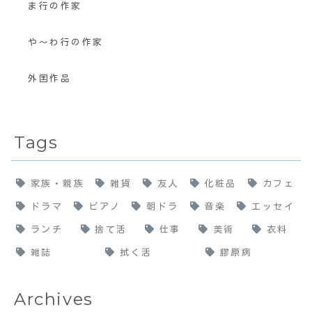
ま行の作家
や〜わ行の作家
外国作品
Tags
家族・親族
雑貨
友人
化粧品
カフェ
ドラマ
ピアノ
朝ドラ
音楽
エッセイ
ランチ
捨て活
仕事
美術
衣料
雑誌
拭く活
膠原病
Archives