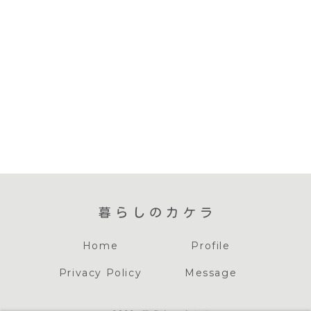
暮らしのカケラ
Home
Profile
Privacy Policy
Message