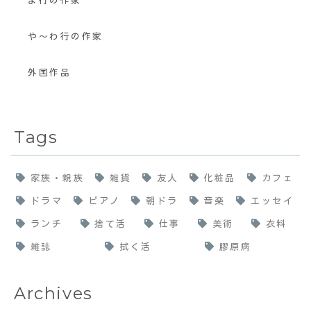
ま行の作家
や〜わ行の作家
外国作品
Tags
家族・親族
雑貨
友人
化粧品
カフェ
ドラマ
ピアノ
朝ドラ
音楽
エッセイ
ランチ
捨て活
仕事
美術
衣料
雑誌
拭く活
膠原病
Archives