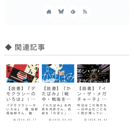
◆ 関連記事
【読書】『デ
【読書】『か
【読書】『イ
モクラシーの
たばみ』|戦
ン・ザ・メガ
いろは』｜押
中・戦後を懸
チャーチ』｜
し付けられた
命に生きる
没入する人々
『デモクラシーの
『かたばみ』木内
昨日はこの地方も
いろは』 森 絵都
昇木内昇さん、名
一日中止むことな
民主主義
人々
の危うさ
森絵都さん、随分
前を「のぼり」と
く雨が降ってい
お久しぶりだ。過
読むことは知って
た。特に夜からは
2026.05.17
2026.04.09
2026.06.03
去に何作か読んで
いたけど、女性と
雨足がすごく強く
いて、特に『アー
は知らなかった。
なって、築30年の
モンド入りチョコ
字面から男性とば
我が家では2階の台
レートのワルツ』
かり思ってたわ。
所の出入り口から