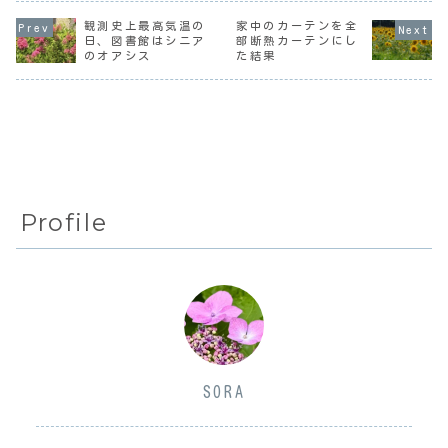
はとても感動した
明らかなジェンダ
雨水が染み込んで
ようだ。「よう
ーバイアスだね。
くるという事態
観測史上最高気温の
家中のカーテンを全
だ」って…。内容
失礼しました。内
に。タオルを養生
日、図書館はシニア
部断熱カーテンにし
は覚えてないんだ
容紹介西東京の小
テープで止めて応
のオアシス
た結果
けど、「キラキラ
金井で教師生活を
急処置をしたけ
光って宝物のよう
始めた悌子は、幼
ど、気になってさ
な、宝石箱の中
馴染みで早稲
すがにあまり眠れ
に...
田...
な...
Profile
SORA