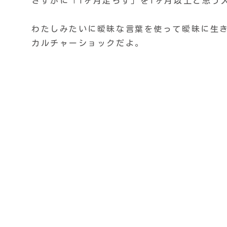
さすがに「1ヶ月足らず」を1ヶ月以上と思う
わたしみたいに曖昧な言葉を使って曖昧に生
カルチャーショックだよ。