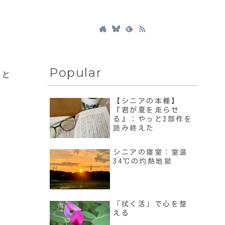
Popular
いと
【シニアの本棚】
『君が夏を走らせ
る』：やっと3部作を
読み終えた
シニアの寝室：室温
34℃の灼熱地獄
「拭く活」で心を整
える