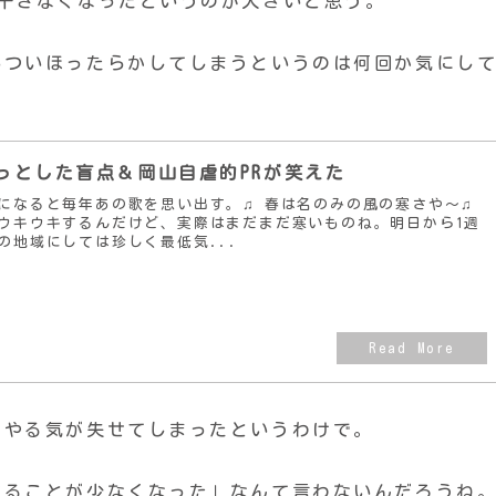
干さなくなったというのが大きいと思う。
いついほったらかしてしまうというのは何回か気にし
っとした盲点＆岡山自虐的PRが笑えた
になると毎年あの歌を思い出す。♫ 春は名のみの風の寒さや〜♫
ウキウキするんだけど、実際はまだまだ寒いものね。明日から1週
の地域にしては珍しく最低気...
てやる気が失せてしまったというわけで。
することが少なくなった」なんて言わないんだろうね