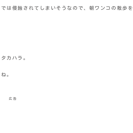
までは侵蝕されてしまいそうなので、朝ワンコの散歩
。
いタカハラ。
でね。
広告