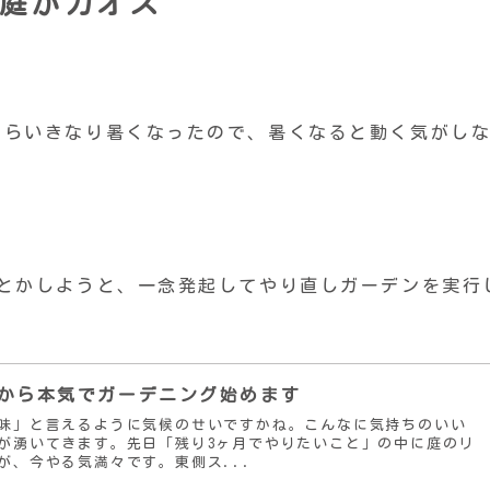
庭がカオス
がらいきなり暑くなったので、暑くなると動く気がし
んとかしようと、一念発起してやり直しガーデンを実行
省から本気でガーデニング始めます
味」と言えるように気候のせいですかね。こんなに気持ちのいい
が湧いてきます。先日「残り3ヶ月でやりたいこと」の中に庭のリ
が、今やる気満々です。東側ス...