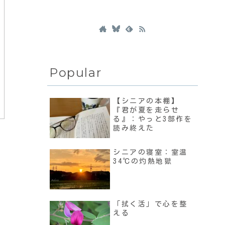
Popular
【シニアの本棚】
『君が夏を走らせ
る』：やっと3部作を
読み終えた
シニアの寝室：室温
34℃の灼熱地獄
「拭く活」で心を整
える