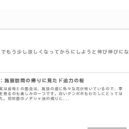
のでもう少し涼しくなってからにしようと伸び伸びに
１：施設訪問の帰りに見たド迫力の桜
実は叔母との面会は、施設の庭に色々な花が咲いているので、季
を見るのも楽しみの一つです。白いタンポポもわたしにとっては
た。初対面のノヂシャ池の周りに...