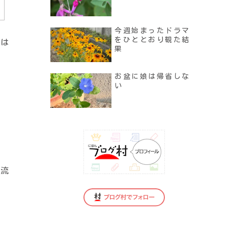
今週始まったドラマ
をひととおり観た結
間は
果
お盆に娘は帰省しな
い
交流