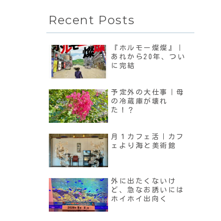
Recent Posts
『ホルモー燦燦』｜
あれから20年、つい
に完結
予定外の大仕事｜母
の冷蔵庫が壊れ
た！？
月１カフェ活｜カフ
ェより海と美術館
外に出たくないけ
ど、急なお誘いには
ホイホイ出向く