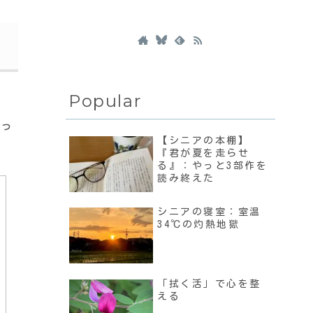
Popular
なっ
【シニアの本棚】
『君が夏を走らせ
る』：やっと3部作を
読み終えた
シニアの寝室：室温
34℃の灼熱地獄
「拭く活」で心を整
える