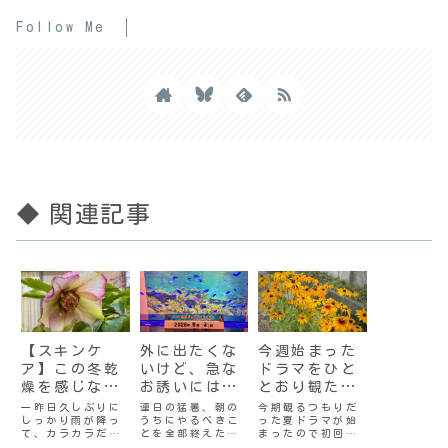
Follow Me
◆ 関連記事
【スキンケ
外に出たくな
今週始まった
ア】この冬乾
いけど、急な
ドラマをひと
燥を感じなか
お誘いにはホ
とおり観た結
ったわけ
イホイ出向く
果
一昨日久しぶりに
連日の猛暑、朝の
今期観るつもりだ
しっかり雨が降っ
うちにやるべきこ
った夏ドラマが始
て、カラカラだっ
とを全部終えたら
まったので初回を
た庭も田んぼも潤
エアコンの効いた
観てみた。さよな