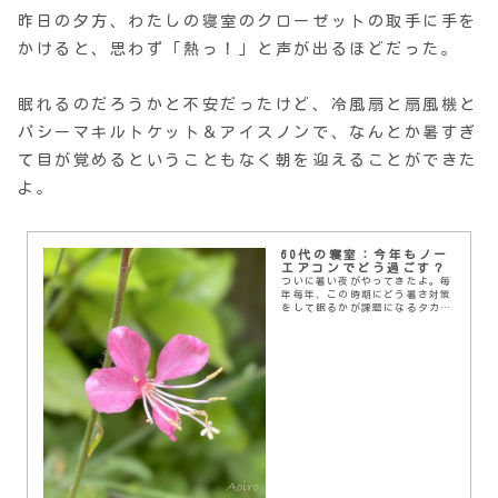
昨日の夕方、わたしの寝室のクローゼットの取手に手を
かけると、思わず「熱っ！」と声が出るほどだった。
眠れるのだろうかと不安だったけど、冷風扇と扇風機と
パシーマキルトケット＆アイスノンで、なんとか暑すぎ
て目が覚めるということもなく朝を迎えることができた
よ。
60代の寝室：今年もノー
エアコンでどう過ごす？
ついに暑い夜がやってきたよ。毎
年毎年、この時期にどう暑さ対策
をして眠るかが課題になるタカハ
ラ家。わたしの部屋だけだけど。
同居次男はエアコンつけっぱで快
適睡眠だ。暫定同居の長男の部屋
も新しいエアコンに替...