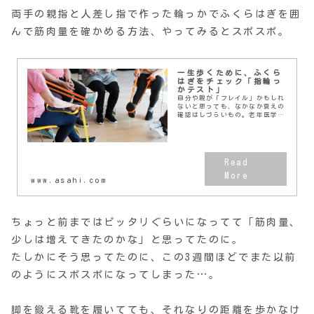
両手の親指と人差し指で作った輪っかでふくらはぎを囲
んで筋肉量を確かめる方法、やってみるとスポスポ。
一生歩くために、ふくら
はぎをチェック「指輪っ
かテスト」
自分や親が「フレイル」かもしれ
ないと思っても、なかなか衰えの
確認はしづらいもの。老年医学が
専門の東京大学教授・飯島勝矢さ
んが考案した「指輪っかテスト」
で、気軽にセルフチェックをして
みませんか？
www.asahi.com
ちょっと前まではピッタリぐらいになってて「筋肉量、
少しは増えてきたのかな」と思ってたのに。
たしかにそう思ってたのに、この3週間ほどでまた以前
のようにスポスポになってしまった…。
脚を鍛える靴を履いてても、それなりの距離を歩かなけ