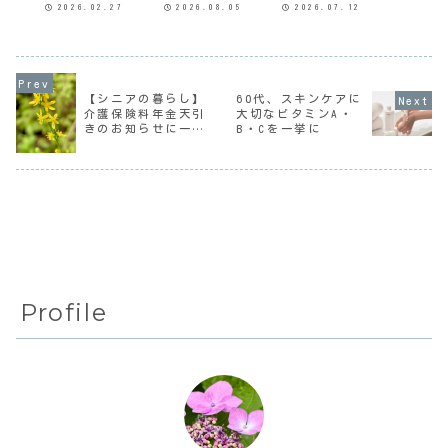
2026.02.27
2026.08.05
2026.07.12
っている。これか
涼しいリビングか
らノワール元刑事
ら一雨ごとに暖か
ら1歩も外に出たく
の黒木と、心理学
くなるのだろう。
ない。どこにも行
者の白石がどう犯
毎年冬には夕方に
きたくない。今は
罪被害者に寄り添
なると顔がパリパ
図書館にも行かな
い支援していくの
リになるんだけ
くていいように、
か。知識は豊富だ
ど、この冬はそれ
すぐ順番が回って
けど空気読めない
【シニアの暮らし】
60代、スキンケアに
を感じることなく
きそうな本には予
感じの白石が、学
介護保険料年金天引
大切なビタミンA・
いいカンジで乗り
約を入れていな
問だけでは計り知
きのお知らせに一喜
B・Cを一挙に
越えられたので、
い。だけど、突然
れないことを黒木
ジプシーになりが
「久しぶりにお
から学んでいい
一憂
ち...
茶...
バ...
Profile