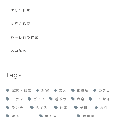
は行の作家
ま行の作家
や〜わ行の作家
外国作品
Tags
家族・親族
雑貨
友人
化粧品
カフェ
ドラマ
ピアノ
朝ドラ
音楽
エッセイ
ランチ
捨て活
仕事
美術
衣料
雑誌
拭く活
膠原病