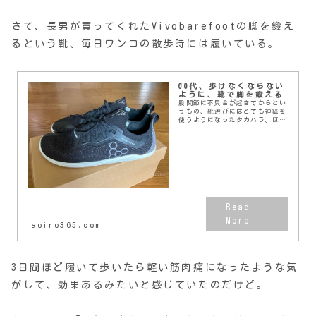
さて、長男が買ってくれたVivobarefootの脚を鍛え
るという靴、毎日ワンコの散歩時には履いている。
60代、歩けなくならない
ように、靴で脚を鍛える
股関節に不具合が起きてからとい
うもの、靴選びにはとても神経を
使うようになったタカハラ。ほん
の数百歩離れたごみ収集所に行く
のでさえ、つっかけ（方言？）を
履いていくとテキメン股関節が痛
くなるので、常にスニ...
aoiro365.com
3日間ほど履いて歩いたら軽い筋肉痛になったような気
がして、効果あるみたいと感じていたのだけど。