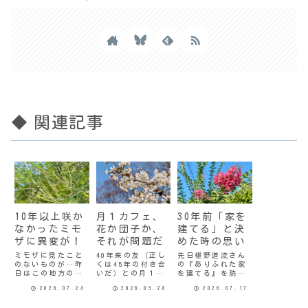
◆ 関連記事
10年以上咲か
月１カフェ、
30年前「家を
なかったミモ
花か団子か、
建てる」と決
ザに異変が！
それが問題だ
めた時の思い
ミモザに見たこと
40年来の友（正し
先日椹野道流さん
のないものが…昨
くは45年の付き合
の『ありふれた家
日はこの地方の最
いだ）との月１回
を建てる』を読ん
高気温が38.3℃だ
のカフェめぐり。
で、ずーっと忘れ
2026.07.24
2026.03.28
2026.07.17
ったそうだ。7月と
ちょうど桜の季節
ていたことを思い
しては岡山市の観
ということもあっ
出してしまった。