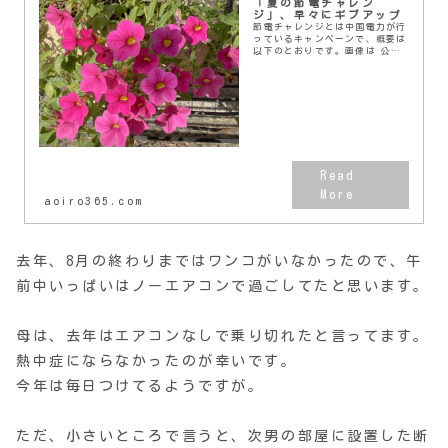
「夏の節電チャレン
ジ」、早々にギブアップ
節電チャレンジとは中国電力が行
っているキャンペーンで、概要は
以下のとおりです。画像は 公式
サイト より対象月の8月分という
のは、7月の検針日から8月の検針
日の前日までということです。今
年はリビングと次...
aoiro365.com
去年、8月の終わりまではワンコがいなかったので、午
前中いっぱいはノーエアコンで過ごしてたと思います。
母は、去年はエアコンなしで乗り切れたと言ってます。
熱中症にならなかったのが幸いです。
今年は毎日つけてるようですが。
ただ、小さいところで言うと、次男の部屋に設置した断