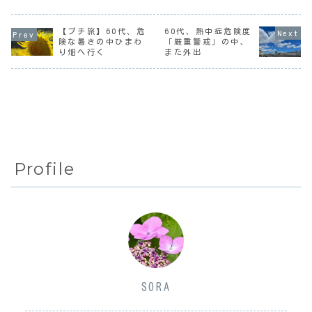
測史上最高だった
て、お花見メイン
実家を二世帯住宅
らしい。もっと高
にしたかったとこ
に建て替えると決
温の所もあったよ
ろだけど。以前か
めたのはちょうど
うなので、ウダウ
ら行ってみたいと
30年前の今頃だっ
【プチ旅】60代、危
60代、熱中症危険度
ダ言うのは憚られ
思っていた所があ
た。決まるまでに
険な暑さの中ひまわ
「厳重警戒」の中、
るけど。そして昨
って、そこがどれ
は紆余曲折あった
り畑へ行く
また外出
日は大暑。そう
くらい咲いてるか
のだけど、それは
か、あと2週間頑張
はわからない。全
置いといて。ハウ
って乗り越...
く咲いてない...
スメーカーの
営...
Profile
SORA