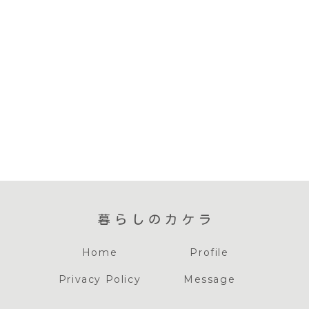
暮らしのカケラ
Home
Profile
Privacy Policy
Message