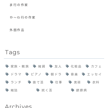
ま行の作家
や〜わ行の作家
外国作品
Tags
家族・親族
雑貨
友人
化粧品
カフェ
ドラマ
ピアノ
朝ドラ
音楽
エッセイ
ランチ
捨て活
仕事
美術
衣料
雑誌
拭く活
膠原病
Archives