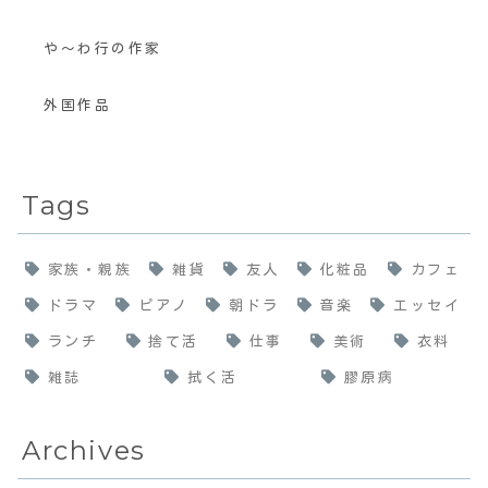
や〜わ行の作家
外国作品
Tags
家族・親族
雑貨
友人
化粧品
カフェ
ドラマ
ピアノ
朝ドラ
音楽
エッセイ
ランチ
捨て活
仕事
美術
衣料
雑誌
拭く活
膠原病
Archives