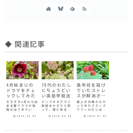
◆ 関連記事
4月始まりの
70代のわたし
長年目を背け
ドラマをチェ
にちょうどい
ていたストレ
ックしてみた
い英語学習法
スが解消され
た件
そろそろ4月から始
ピンクオオデマリ
無人のお隣からや
まる春ドラマの情
英語をやろうと思
ってきたブラック
報が出てきてい
って、家にある
ベリーわたしはお
る。今の時点で、
2024年版「英会話
そらくストレスに
2026.03.04
2026.04.30
2026.07.02
とりあえず初回は
タイムトライア
無自覚なタイプだ
観てみようかなと
ル」のテキストを
と思う。自分では
思うものを挙げて
やってはいるのだ
「ほとんどストレ
みる。月曜日サバ
けど。英語って耳
スはない」と思っ
缶、宇宙へ行く出
から音声が入って
ているのだけど、