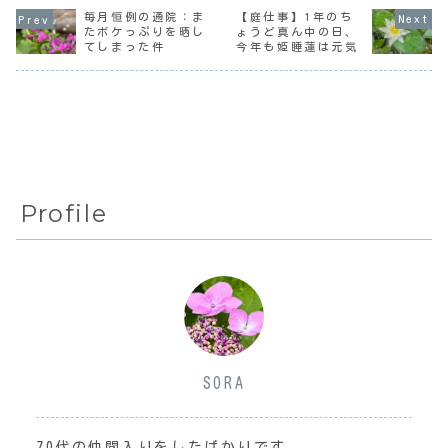
演：北村匠海 ほか
こないと、自分で
とある医師に「そ
毎月恒例の通院：ま
【庭仕事】1年のち
宇宙食を作る高校
読むだけではなか
れは気づいてない
たボケっぷりを晒し
ょうど真ん中の日、
生と教師の話らし
なか頭に入らなく
だけで、実はそれ
てしまった件
今年も姫睡蓮は元気
い。なんだか『宙
ない？頭に入らな
が一番怖いんで
わたる教室』を思
いというか、モチ
す」と言われた覚
い出すけど、
ベーションが上
えがある。この
ど...
が...
度、...
Profile
SORA
70代の仲間入りをしたばかりです。