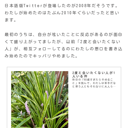
日本語版Twitterが登場したのが2008年だそうです。
わたしが始めたのはたぶん2010年ぐらいだったと思い
ます。
最初のうちは、自分が呟いたことに反応があるのが面白
くて盛り上がってましたが、以前「2度と会いたくない
人」が、相互フォローしてるのにわたしの悪口を書き込
み始めたのでキッパリやめました。
2度と会いたくない人が1
人いる件
昨日の「60歳すぎたらやめるこ
と」を読んで、わたしは苦手だな
と思う人ともそれなりに大人らし
く付き合ってきたと言った。で
も、実は1人だけ2度と会いたくな
い人がいる。10年ぐらい前まで一
緒に働いていたNさ...