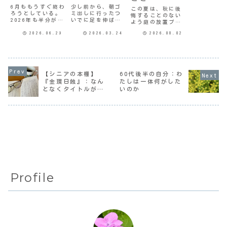
いことだ
6月ももうすぐ終わ
少し前から、朝ゴ
この夏は、秋に後
ろうとしている。
ミ出しに行ったつ
悔することのない
2026年も半分が過
いでに足を伸ばし
よう庭の放置プレ
ぎようとしている
て、散歩コースに
イはやめると密か
ということだ。今
スノーフレークが
2026.06.29
2026.03.24
2026.08.02
に決心した。決心
年の自分のテーマ
咲いていないかと
したのは7月半ばな
は何だったっけ？
様子を見に行って
ので「不遡及の原
「整」だ。整って
いた。今朝やっと
則」に当たるよね
いるのか…。振り
顔を見ることがで
なんて思いながら
返ってみると食生
きた。在職中は家
も、ずっと心にひ
活同居次男の肝臓
から駅まで住宅街
【シニアの本棚】
60代後半の自分：わ
っかかっているこ
の数値も正常に戻
を通って行ってい
とがある。毎朝10
『金環日蝕』：なん
たしは一体何がした
ったので、油断は
たので、逆方向に
分間ガーデニング
となくタイトルが気
いのか
できないけど、ま
広がる田んぼを見
はやっている。10
になったので…
ぁ良し。娘...
ることはなかっ
分間といっ...
た...
Profile