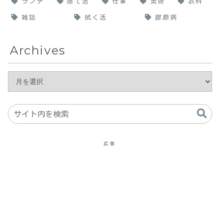
ランチ
捨て活
仕事
美術
衣料
雑誌
拭く活
膠原病
Archives
広告