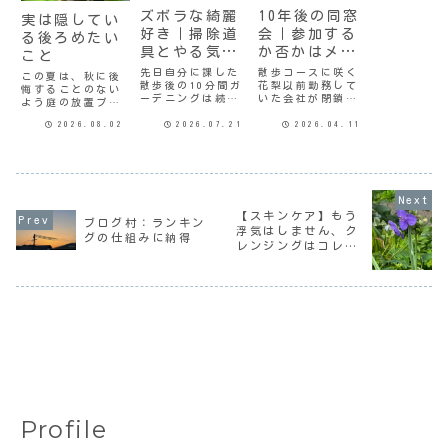
ズボラな綺麗
10年後の同窓
実は隠してい
好き｜掃除道
会｜参加する
る後ろめたい
具とやる気の
か否かはメン
こと
関係
バー次第？
先日自分に課した
散歩コースに咲く
この夏は、秋に後
散歩後の10分間ガ
花梨以前勤務して
悔することのない
ーデニングは続い
いた会社が閉鎖に
よう庭の放置プレ
ている。散歩から
なって、解散会を
イはやめると密か
帰ると汗だくだけ
したのは10年前
2026.08.02
2026.07.21
2026.04.11
に決心した。決心
ど、そのまま汗か
だ。先日、同窓会
したのは7月半ばな
きついでにやって
をするから出欠を
ので「不遡及の原
いる。10分間では
教えてとLINEが来
則」に当たるよね
終わらないんだけ
た。実はわたしに
なんて思いながら
どね、とにかく取
は二度と会いたく
も、ずっと心にひ
っ掛かりが大切。
ない人がいるので
っかかっているこ
【スキンケア】もう
と、ドヤ顔しても
ね、出席メンバー
とがある。毎朝10
ブログ村：ランキン
まだ10日。これか
がちょっと気にな
浮気はしません、ク
分間ガーデニング
グの仕組みに納得
らも頑張るよ。掃
るところ。とはい
レンジングはコレ一
はやっている。10
除道具とや...
え、彼女とは...
分間といっ...
択
Profile