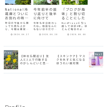
National冷
今年前半の振
「ブログが趣
蔵庫とついに
り返りと後半
味」と割り切
お別れの時が
に向けて
ることにした
来た
昨日の午後から降
今年も半分終わっ
WordPressに引っ
ってた雨も上が
たね。特段なんに
越してほぼ4年。ほ
り、今朝は青空が
もない日々だけ
とんど毎日のよう
広がっていた。ワ
ど、あっという間
に書いてきたわけ
2026.04.27
2026.06.30
2026.06.06
ンコとの散歩は、
に流れるように時
で、何を今さらっ
眩しいほど新緑が
は過ぎていくよね
て思われるかもだ
鮮やかで気持ちが
ぃ。今日はちょっ
けど。自分の中で
よかった。ついに
と立ち止まって半
はささやかながら
冷蔵庫の寿命が来
年間を振り返って
ずっと心に葛藤が
たよう
みよう。1月◆国営
あった。わたしの
だ。“National”
讃岐まんのう公園
場合は収益目的で
【神社仏閣巡り】友
【スキンケア】マス
の冷蔵庫だ。
のウィンターフェ
はないし、ブログ
人と2人で行動する
クを外すと気になる
Nationalが
スティバルへ広大
村のランキングに
のがしんどいと思う
ほうれい線対策
Panasonicに社名
なイルミもさるこ
も参加していな
変更したのは2...
とながら、なん
い。PV...
時
と...