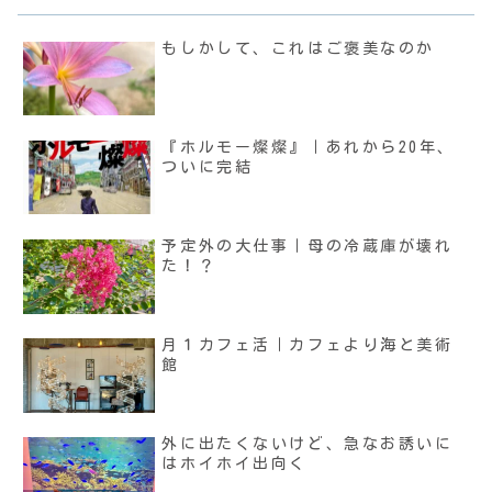
もしかして、これはご褒美なのか
『ホルモー燦燦』｜あれから20年、
ついに完結
予定外の大仕事｜母の冷蔵庫が壊れ
た！？
月１カフェ活｜カフェより海と美術
館
外に出たくないけど、急なお誘いに
はホイホイ出向く