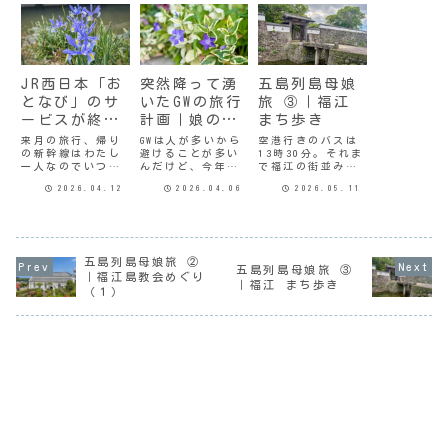
JR西日本「お
突然降って湧
五島列島母娘
となび」のサ
いたGWの旅行
旅 ③｜福江
ービスが終了
計画｜娘の気
まち歩き
していたとは
遣い
来月の旅行、帰り
GWは人が多いから
空港行きのバスは
の新幹線はわたし
避けることが多い
13時30分。それま
一人なのでいつも
んだけど、今年は
で福江の街並みを
のように「おとな
その前後に１泊で
歩いてみようとい
2026.04.12
2026.04.06
2026.05.11
び」でチケット予
松江と出雲方面に
うことになった。3
約しようとした
行こうかなと、ぼ
日目 福江島 歴史
ら、予約画面に選
んやり考えてい
散歩常灯鼻〜明人
択肢が出てこな
た。数年前から
堂〜六角井チェッ
い。GWは終わって
「行きたい所リス
クアウトを済ませ
るのに対象外の期
ト」に入ってる所
て荷物をホテルに
五島列島母娘旅 ②
五島列島母娘旅 ③
間なのかしら…と
だ。神社仏閣めぐ
預かってもらい、
｜福江島教会めぐり
思って調べてみる
りをした時も「出
到着した時に目の
｜福江 まち歩き
（１）
と、なんとサービ
雲大社に行こう」
前に見えた常灯鼻
スが終了すると。
と思ってたし、
へ。福江城を築く
割引切符の販売は
『ばけばけ』にも
際に防波...
3...
影響...