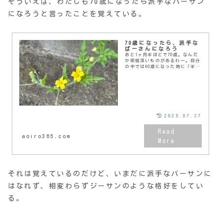
そういえば、わたしも70歳になったら派手なバーサン
になろうと言ったことを覚えている。
70歳になったら、派手な
ばーさんになろう
あと1ヶ月半ほどで70歳。なんだ
か感慨深いものがあるわー。自分
の中では40歳になった時に「半分
終わったな、ここから折り返しや
な」と思った記憶がある。当時女
性の平均寿命が82歳ぐらいだった
と思うのでね。...
2025.07.27
aoiro365.com
それは覚えているのだけど、いまだに派手なバーサンに
はなれず、相変わらずジーサンのような格好をしてい
る。