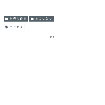
か行の作家
本のはなし
エッセイ
広告