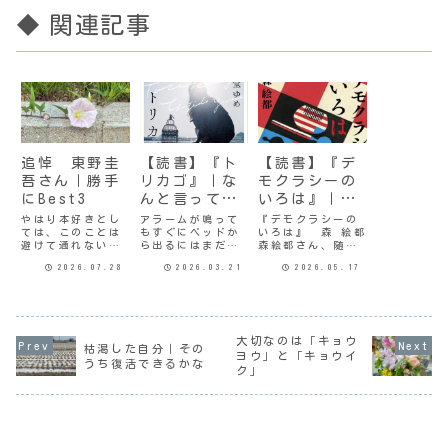
◆ 関連記事
追悼 東野圭
【読書】『ト
【読書】『デ
吾さん｜勝手
リカゴ』｜な
モクラシーの
にBest3
んと言ってよ
いろは』｜押
いやら…
し付けられた
やはり本好きとし
アラームが鳴って
『デモクラシーの
ては、このことは
もすぐにベッドか
いろは』 森 絵都
民主主義
避けて通れない。
ら出るにはまだち
森絵都さん、随分
昨日、スマホの画
ょっと寒くて、こ
お久しぶりだ。過
2026.07.28
2026.03.21
2026.05.17
面に「速報」が流
のままほんわか布
去に何作か読んで
れた時には一瞬目
団に包まれて夢と
いて、特に『アー
を疑った。つい先
現の境目を彷徨っ
モンド入りチョコ
日ガリレオシリー
ていたい、そんな
レートのワルツ』
ズ最新作の発表が
季節。とはいえ、
はとても感動した
あったばかりなの
我が家に世間の３
ようだ。「よう
大切なのは「キョウ
枯渇した自分｜その
に。東野圭吾にハ
連休は関係なく、
だ」って…。内容
ヨウ」と「キョウイ
ズレなし東野圭吾
同居次男は今日も
は覚えてないんだ
うち復活できるかな
ク」
さんと初めて出会
仕事だ。前回、成
けど、「キラキラ
ったのはいつだっ
瀬シリーズの完結
光って宝物のよう
たのだろう。わ
編を読んで以
な、宝石箱の中
た...
来、...
に...