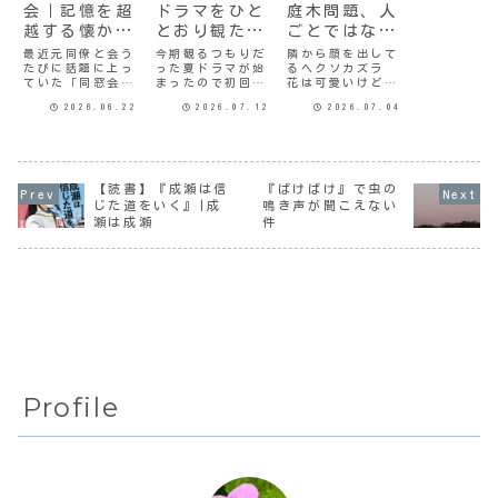
会｜記憶を超
ドラマをひと
庭木問題、人
越する懐かし
とおり観た結
ごとではない
さ
果
かも
最近元同僚と会う
今期観るつもりだ
隣から顔を出して
たびに話題に上っ
った夏ドラマが始
るヘクソカズラ
ていた「同窓会」
まったので初回を
花は可愛いけど…
がついに開催され
観てみた。さよな
北隣が空き家にな
2026.06.22
2026.07.12
2026.07.04
た。初めは深く考
らノワール元刑事
って10年ぐらい経
えもせず、即「出
の黒木と、心理学
つだろうか。3年ぐ
席」の返事をした
者の白石がどう犯
らい前までは故人
けど、その後グダ
罪被害者に寄り添
の兄姉が来て、庭
グダした話を聞い
い支援していくの
木の剪定をしたり
てめんどくさいな
か。知識は豊富だ
草刈りをしたりし
【読書】『成瀬は信
『ばけばけ』で虫の
ーと思うこともあ
けど空気読めない
ておられたのだけ
じた道をいく』|成
鳴き声が聞こえない
った。わたしは過
感じの白石が、学
ど。去年の春に姪
瀬は成瀬
件
去のだいたいのこ
問だけでは計り知
という人が入居し
とは都合よく忘れ
れないことを黒木
て以来、まったく
て暮らしてい
から学んでいい
庭は放置され...
る。...
バ...
Profile