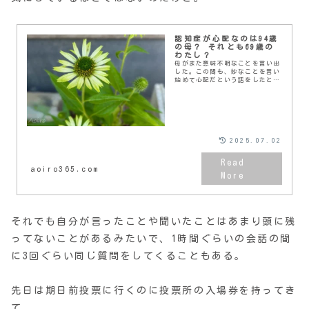
認知症が心配なのは94歳
の母？ それとも69歳の
わたし？
母がまた意味不明なことを言い出
した。この間も、妙なことを言い
始めて心配だという話をしたとこ
ろだけど。我が家は居住空間が
別々なので、当然台所も別だ。母
は自分の食事は自分で作って食べ
ている。たまにおかずを...
2025.07.02
aoiro365.com
それでも自分が言ったことや聞いたことはあまり頭に残
ってないことがあるみたいで、1時間ぐらいの会話の間
に3回ぐらい同じ質問をしてくることもある。
先日は期日前投票に行くのに投票所の入場券を持ってき
て