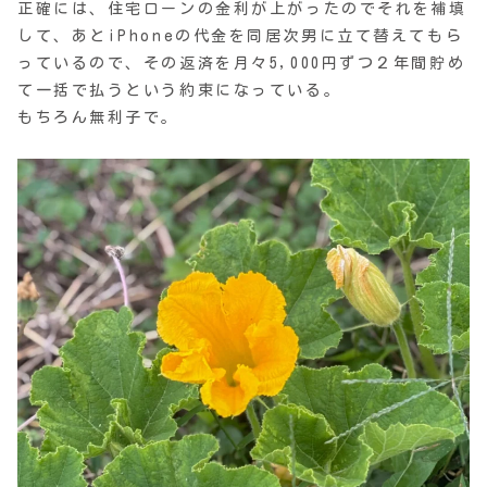
正確には、住宅ローンの金利が上がったのでそれを補填
して、あとiPhoneの代金を同居次男に立て替えてもら
っているので、その返済を月々5,000円ずつ２年間貯め
て一括で払うという約束になっている。
もちろん無利子で。