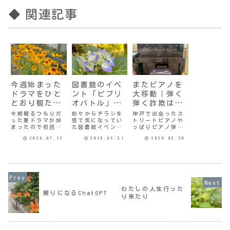
◆ 関連記事
今週始まった
図書館のイベ
またピアノを
ドラマをひと
ント「ビブリ
大移動｜弾く
とおり観た結
オバトル」に
弾く詐欺はや
果
参加してみた
めた
今期観るつもりだ
前々からチラシを
神戸で出会ったス
った夏ドラマが始
見て気になってい
トリートピアノや
まったので初回を
た図書館イベン
っぱりピアノ弾こ
観てみた。さよな
ト。参加してみた
う、『めぐり逢
2026.07.12
2026.05.31
2026.02.20
らノワール元刑事
いなと思いつつも
い』を弾こうと言
の黒木と、心理学
定期的に開催され
って、自分の部屋
者の白石がどう犯
ているようには見
からエアコンのあ
罪被害者に寄り添
えず、気がついた
るリビングに電子
い支援していくの
時にはもう終わっ
ピアノを引きずっ
か。知識は豊富だ
てたなんていうこ
てきたのは暑い夏
けど空気読めない
とが多かったのだ
のことだった。一
感じの白石が、学
けど、今回は事前
応『めぐり逢い』
わたしの人生行った
頼りになるChatGPT
問だけでは計り知
に注意して情報を
は弾けるようにな
り来たり
れないことを黒木
得ていた。ちょう
った。地下街のス
から学んでいい
ど借りていた図書
トピデビューはし
バ...
を...
て...