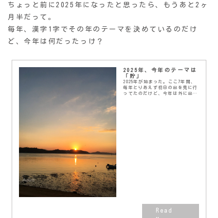
ちょっと前に2025年になったと思ったら、もうあと2ヶ
月半だって。
毎年、漢字1字でその年のテーマを決めているのだけ
ど、今年は何だったっけ？
2025年、今年のテーマは
「貯」
2025年が始まった。ここ7年間、
毎年とりあえず初日の出を見に行
ってたのだけど、今年は外に出な
かったなー。ベランダから空が明
るくなるのを見ただけだ。こうし
てだんだん意欲が衰えていくのか
しら…。さて、毎...