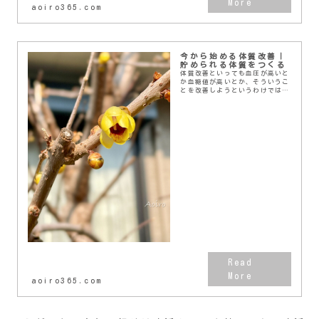
aoiro365.com
今から始める体質改善｜
貯められる体質をつくる
体質改善といっても血圧が高いと
か血糖値が高いとか、そういうこ
とを改善しようというわけではな
い。血圧も血糖値も正常値内だ。
前々から言ってるけど今年のMyテ
ーマは「貯」。お金を貯める。３
ヶ月続けると人生が...
aoiro365.com