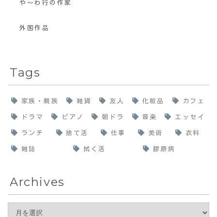
や〜わ行の作家
外国作品
Tags
家族・親族
雑貨
友人
化粧品
カフェ
ドラマ
ピアノ
朝ドラ
音楽
エッセイ
ランチ
捨て活
仕事
美術
衣料
雑誌
拭く活
膠原病
Archives