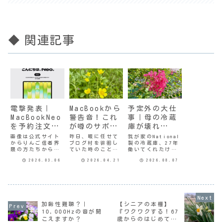
◆ 関連記事
電撃発表｜
MacBookから
予定外の大仕
MacBookNeo
警告音！これ
事｜母の冷蔵
を予約注文し
が噂のサポー
庫が壊れ
ちゃった
ト詐欺か
た！？
画像は公式サイト
昨日、暇に任せて
我が家のNational
からりんご信者界
ブログ村を徘徊し
製の冷蔵庫、27年
隈の方たちからす
ていた時のこと。
働いてくれたけど
ると全然電撃では
とあるタイトルを
ついに買い替えた
2026.03.06
2026.04.21
2026.08.07
ないのかもしれな
クリックすると、
のが3ヶ月あまり前
いけど。なんにも
○天の広告が表示
だ。今度は母の世
ない毎日を過ごし
され「広告を見る
帯の冷蔵庫の冷凍
ている年金生活者
と読めます」みた
室が開かなくなっ
としてはびっくり
いなメッセージが
た。引き出し式だ
のニュースが入っ
表れた。普段なら
けど引き出せな
てきた。なんと10
その時点で「めん
い。引き出し自体
加齢性難聴？｜
【シニアの本棚】
万円以下の
どくさ」と思って
が動かない。母の
10,000Hzの音が聞
『ワクワクする！67
MacBookが発売さ
画面を閉じるのだ
冷蔵庫もそろそろ
こえますか？
歳からのはじめての
れると。実は去年
けど、その時はそ
17年になろうとし