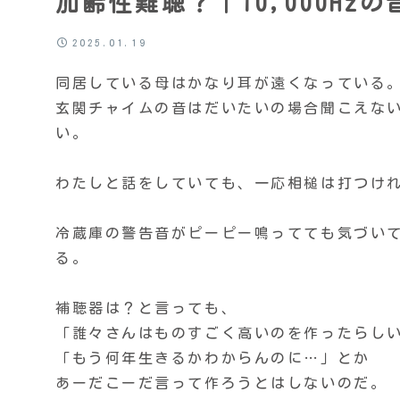
加齢性難聴？｜10,000Hz
2025.01.19
同居している母はかなり耳が遠くなっている
玄関チャイムの音はだいたいの場合聞こえな
い。
わたしと話をしていても、一応相槌は打つけ
冷蔵庫の警告音がピーピー鳴ってても気づい
る。
補聴器は？と言っても、
「誰々さんはものすごく高いのを作ったらし
「もう何年生きるかわからんのに…」とか
あーだこーだ言って作ろうとはしないのだ。