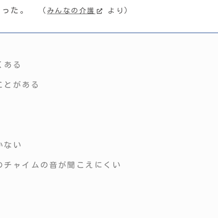
あった。 （
）
みんなの介護
より
くある
ことがある
かない
のチャイムの音が聞こえにくい