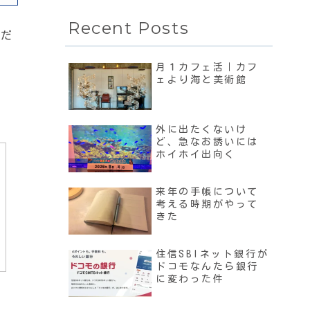
Recent Posts
のだ
月１カフェ活｜カフ
ェより海と美術館
外に出たくないけ
ど、急なお誘いには
ホイホイ出向く
来年の手帳について
考える時期がやって
きた
住信SBIネット銀行が
ドコモなんたら銀行
に変わった件