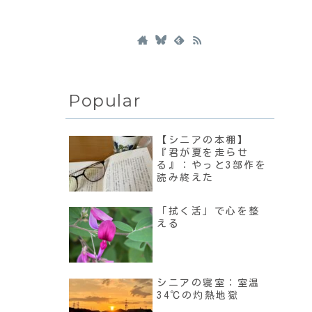
Popular
【シニアの本棚】
『君が夏を走らせ
る』：やっと3部作を
読み終えた
「拭く活」で心を整
える
シニアの寝室：室温
34℃の灼熱地獄