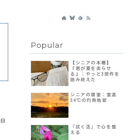
Popular
【シニアの本棚】
『君が夏を走らせ
る』：やっと3部作を
読み終えた
シニアの寝室：室温
34℃の灼熱地獄
画自
「拭く活」で心を整
える