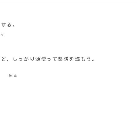
トする。
…。
けど、しっかり頭使って楽譜を読もう。
広告