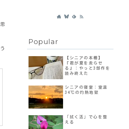
と思
Popular
よう
【シニアの本棚】
『君が夏を走らせ
る』：やっと3部作を
読み終えた
シニアの寝室：室温
34℃の灼熱地獄
「拭く活」で心を整
える