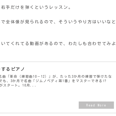
が右手だけを弾くというレッスン。
弾で全体像が見られるので、そういうやり方はいいな
弾いてくれてる動画があるので、わたしも合わせてみ
ーするピアノ
名曲「革命（練習曲10－12）」が、たった3か月の練習で弾けたな
でも、3か月で名曲「ジムノペディ第1番」をマスターできる!?
スタート。10月...